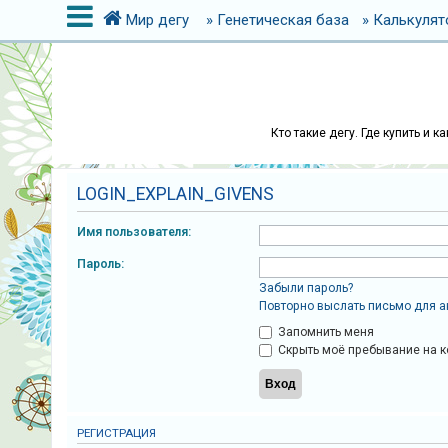
Мир дегу
» Генетическая база
» Калькулят
В
х
Кто такие дегу. Где купить и 
о
д
LOGIN_EXPLAIN_GIVENS
Имя пользователя:
Р
е
Пароль:
г
Забыли пароль?
Повторно выслать письмо для а
и
Запомнить меня
с
Скрыть моё пребывание на к
т
р
а
ц
РЕГИСТРАЦИЯ