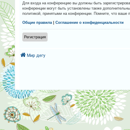
и
Для входа на конференцию вы должны быть зарегистрирова
конференции могут быть установлены также дополнительные
я
политикой, принятыми на конференции. Помните, что ваше 
Общие правила
|
Соглашение о конфиденциальности
Т
е
Регистрация
м
ы
Мир дегу
б
е
з
о
т
в
е
т
о
в