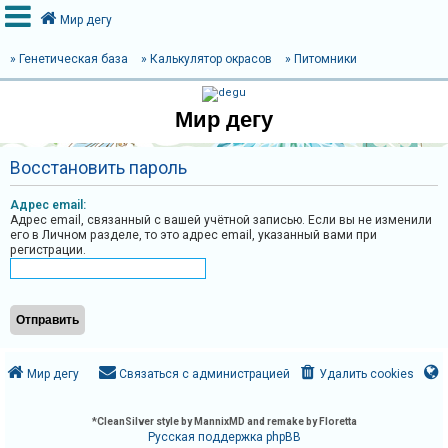
Мир дегу
» Генетическая база
» Калькулятор окрасов
» Питомники
В
Мир дегу
х
о
Восстановить пароль
д
Адрес email:
Адрес email, связанный с вашей учётной записью. Если вы не изменили
его в Личном разделе, то это адрес email, указанный вами при
Р
регистрации.
е
г
и
с
т
Мир дегу
Связаться с администрацией
Удалить cookies
р
а
*
CleanSilver style by MannixMD and remake by Floretta
ц
Русская поддержка phpBB