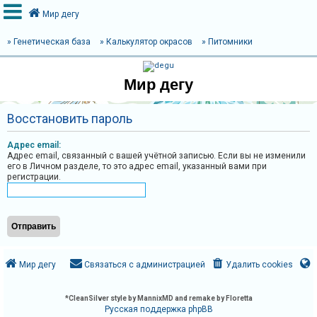
Мир дегу
» Генетическая база
» Калькулятор окрасов
» Питомники
В
Мир дегу
х
о
Восстановить пароль
д
Адрес email:
Адрес email, связанный с вашей учётной записью. Если вы не изменили
его в Личном разделе, то это адрес email, указанный вами при
Р
регистрации.
е
г
и
с
т
Мир дегу
Связаться с администрацией
Удалить cookies
р
а
*
CleanSilver style by MannixMD and remake by Floretta
ц
Русская поддержка phpBB