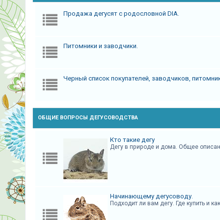
А
Продажа дегусят с родословной DIA.
к
т
Питомники и заводчики.
и
в
н
Черный список покупателей, заводчиков, питомни
ы
е
т
ОБЩИЕ ВОПРОСЫ ДЕГУСОВОДСТВА
е
м
Кто такие дегу
ы
Дегу в природе и дома. Общее описан
П
о
Начинающему дегусоводу.
и
Подходит ли вам дегу. Где купить и к
с