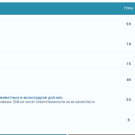
ТЕМЫ
59
16
15
49
животных и аксессуаров для них.
53
вных. DIA не несет ответственности за их качество и
6