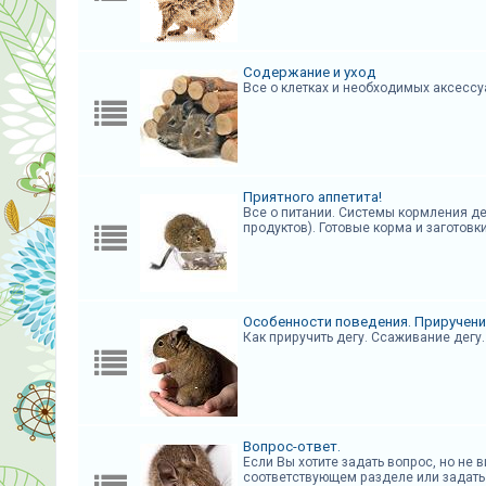
к
Содержание и уход
F
Все о клетках и необходимых аксессу
A
Q
Приятного аппетита!
Все о питании. Системы кормления де
продуктов). Готовые корма и заготовк
Особенности поведения. Приручени
Как приручить дегу. Ссаживание дегу.
Вопрос-ответ.
Если Вы хотите задать вопрос, но не
соответствующем разделе или задать 