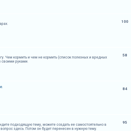
100
арах.
58
гу. Чем кормить и чем не кормить (список полезных и вредных
и своими руками.
е.
84
95
 видите подходящую тему, можете создать ее самостоятельно в
вопрос здесь. Потом он будет перенесен в нужную тему.