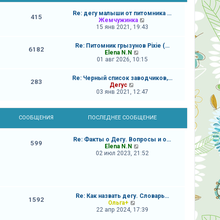
Re: дегу малыши от питомника …
415
П
Жемчужинка
е
15 янв 2021, 19:43
р
е
Re: Питомник грызунов Pixie (…
й
6182
П
Elena N.N
т
е
01 авг 2026, 10:15
и
р
к
е
п
Re: Черный список заводчиков,…
й
283
о
П
Дегус
т
с
е
03 янв 2021, 12:47
и
л
р
к
е
е
п
д
й
о
н
СООБЩЕНИЯ
ПОСЛЕДНЕЕ СООБЩЕНИЕ
т
с
е
и
л
м
к
е
у
Re: Факты о Дегу. Вопросы и о…
п
д
599
с
П
Elena N.N
о
н
о
е
02 июл 2023, 21:52
с
е
о
р
л
м
б
е
е
у
щ
й
д
с
е
т
н
о
н
и
е
о
и
к
м
Re: Как назвать дегу. Словарь…
б
ю
1592
п
у
П
Ольга+
щ
о
с
е
22 апр 2024, 17:39
е
с
о
р
н