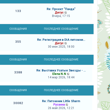
о
щ
с
е
л
Re: Проект "Панда"
н
133
е
П
Дегус
и
д
е
Вчера, 17:15
ю
н
р
е
е
м
й
у
СООБЩЕНИЯ
ПОСЛЕДНЕЕ СООБЩЕНИЕ
т
с
и
о
к
о
Re: Регистрация в DIA питомни…
п
355
б
П
Дегус
о
щ
е
30 июн 2025, 18:00
с
е
р
л
н
е
е
и
й
д
ю
СООБЩЕНИЯ
ПОСЛЕДНЕЕ СООБЩЕНИЕ
т
н
и
е
к
м
Re: Выставка Усатые Звезды - …
п
у
3388
П
Elena N.N
о
с
е
14 мар 2026, 18:44
с
о
р
л
о
е
е
б
й
д
щ
СООБЩЕНИЯ
ПОСЛЕДНЕЕ СООБЩЕНИЕ
т
н
е
и
е
н
к
м
и
Re: Питомник Little Sharm
п
у
ю
30082
П
Русанна
о
с
е
26 май 2026, 12:21
с
о