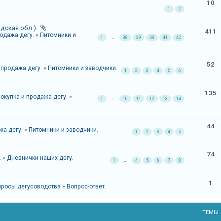
10
1
2
дская обл.).
411
родажа дегу.
»
Питомники и
1
…
38
39
40
41
42
52
 продажа дегу.
»
Питомники и заводчики.
1
2
3
4
5
6
135
окупка и продажа дегу.
»
1
…
10
11
12
13
14
44
жа дегу.
»
Питомники и заводчики.
1
2
3
4
5
74
.
»
Дневнички наших дегу.
1
…
4
5
6
7
8
1
росы дегусоводства
»
Вопрос-ответ.
ТЕМЫ