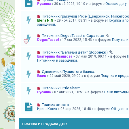
и
Русанна
» 30 май 2026, 10:10 » в форуме
Окрасы дегу
я
Питомник грызунов Pixie (Дзержинск, Нижегоро
Elena N.N
» 29 ноя 2014, 08:31 » в форуме
Покупка и п
заводчики.
Т
е
Питомник DegusTassel в Саратове
DegusTassel
» 17 окт 2022, 15:43 » в форуме
Покупка и
м
ы
Питомник "Беличьи дети" (Воронеж)
б
Екатерина Иванцова
» 07 май 2019, 00:11 » в форуме
П
Питомники и заводчики.
е
з
Дневничок Пушистого ёжика.
Ёжик
» 29 май 2020, 09:00 » в форуме
Покупка и прода
о
т
Питомник Little Sharm
в
Русанна
» 07 авг 2021, 10:51 » в форуме
Наши питомцы
е
т
Травма хвоста
ИринаКотик
» 06 апр 2026, 18:48 » в форуме
Общие воп
о
в
ПОКУПКА И ПРОДАЖА ДЕГУ.