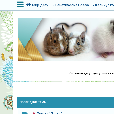
Мир дегу
» Генетическая база
» Калькулят
В
х
о
д
Р
е
г
Кто такие дегу. Где купить и 
и
с
т
р
ПОСЛЕДНИЕ ТЕМЫ
а
ц
Проект "Панда"