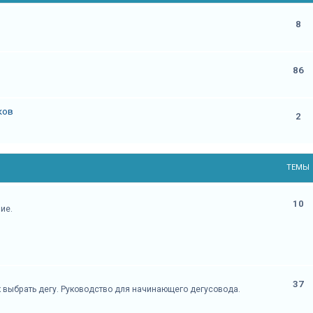
8
86
ков
2
ТЕМЫ
10
ие.
37
ак выбрать дегу. Руководство для начинающего дегусовода.