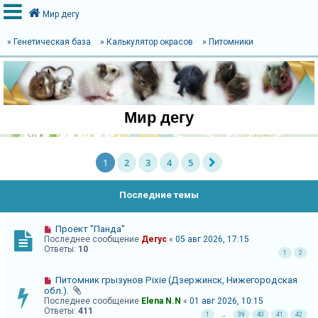
Мир дегу
» Генетическая база
» Калькулятор окрасов
» Питомники
В
х
о
Мир дегу
д
1
2
3
4
5
Р
е
Последние темы
г
и
Проект "Панда"
с
Последнее сообщение
Дегус
«
05 авг 2026, 17:15
Ответы:
10
1
2
т
р
Питомник грызунов Pixie (Дзержинск, Нижегородская
а
обл.).
Последнее сообщение
Elena N.N
«
01 авг 2026, 10:15
ц
Ответы:
411
1
…
39
40
41
42