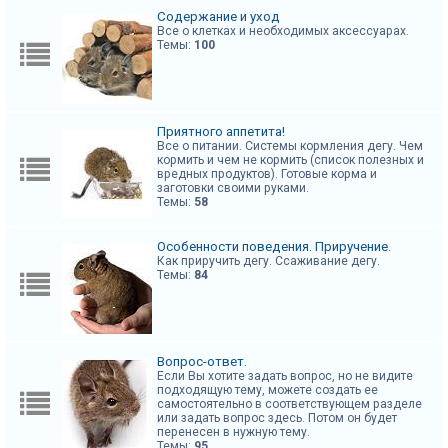
к
Содержание и уход
Все о клетках и необходимых аксессуарах.
Темы:
100
F
A
Q
Приятного аппетита!
Все о питании. Системы кормления дегу. Чем
кормить и чем не кормить (список полезных и
вредных продуктов). Готовые корма и
заготовки своими руками.
Темы:
58
Особенности поведения. Приручение.
Как приручить дегу. Ссаживание дегу.
Темы:
84
Вопрос-ответ.
Если Вы хотите задать вопрос, но не видите
подходящую тему, можете создать ее
самостоятельно в соответствующем разделе
или задать вопрос здесь. Потом он будет
перенесен в нужную тему.
Темы:
95