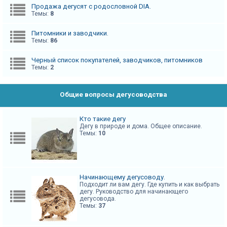
Продажа дегусят с родословной DIA.
А
Темы:
8
к
Питомники и заводчики.
т
Темы:
86
и
Черный список покупателей, заводчиков, питомников
в
Темы:
2
н
ы
Общие вопросы дегусоводства
е
т
Кто такие дегу
е
Дегу в природе и дома. Общее описание.
Темы:
10
м
ы
Начинающему дегусоводу.
П
Подходит ли вам дегу. Где купить и как выбрать
дегу. Руководство для начинающего
о
дегусовода.
и
Темы:
37
с