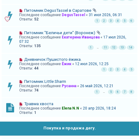
и
я
Питомник DegusTassel в Саратове
Последнее сообщение
DegusTassel
«
31 июл 2026, 06:31
Ответы:
52
1
2
3
4
5
6
Т
Питомник "Беличьи дети" (Воронеж)
Последнее сообщение
Екатерина Иванцова
«
17 июл 2026,
е
07:32
м
Ответы:
135
1
…
11
12
13
14
ы
Дневничок Пушистого ёжика.
б
Последнее сообщение
Ёжик
«
12 июл 2026, 12:25
е
Ответы:
44
1
2
3
4
5
з
Питомник Little Sharm
о
Последнее сообщение
Русанна
«
26 май 2026, 12:21
т
Ответы:
74
1
…
5
6
7
8
в
Травма хвоста
е
Последнее сообщение
Elena N.N
«
20 апр 2026, 18:24
т
Ответы:
1
о
в
Покупка и продажа дегу.