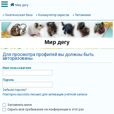
Мир дегу
» Генетическая база
» Калькулятор окрасов
» Питомники
В
х
о
Мир дегу
д
Для просмотра профилей вы должны быть
авторизованы.
Р
е
Имя пользователя:
г
и
Пароль:
с
Забыли пароль?
т
Повторно выслать письмо для активации учётной записи
р
а
Запомнить меня
Скрыть моё пребывание на конференции в этот раз
ц