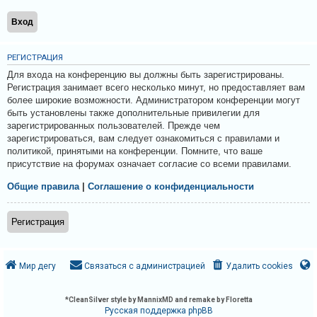
и
я
РЕГИСТРАЦИЯ
Т
Для входа на конференцию вы должны быть зарегистрированы.
е
Регистрация занимает всего несколько минут, но предоставляет вам
более широкие возможности. Администратором конференции могут
м
быть установлены также дополнительные привилегии для
ы
зарегистрированных пользователей. Прежде чем
б
зарегистрироваться, вам следует ознакомиться с правилами и
политикой, принятыми на конференции. Помните, что ваше
е
присутствие на форумах означает согласие со всеми правилами.
з
Общие правила
|
Соглашение о конфиденциальности
о
т
Регистрация
в
е
т
Мир дегу
Связаться с администрацией
Удалить cookies
о
в
*
CleanSilver style by MannixMD and remake by Floretta
Русская поддержка phpBB