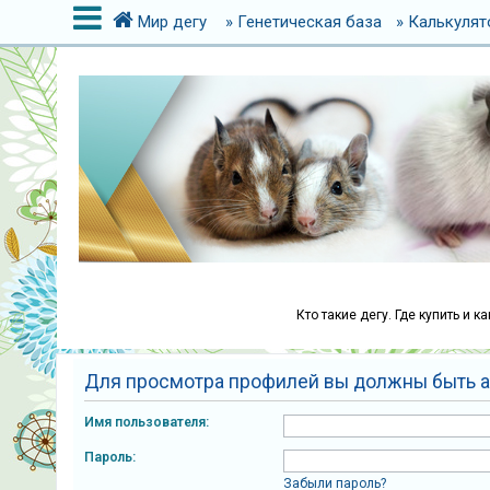
Мир дегу
» Генетическая база
» Калькулят
В
х
о
д
Р
е
г
Кто такие дегу. Где купить и 
и
с
Для просмотра профилей вы должны быть а
т
р
Имя пользователя:
а
Пароль:
ц
Забыли пароль?