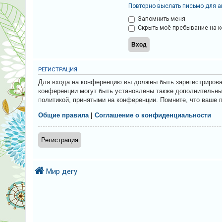
и
Повторно выслать письмо для а
я
Запомнить меня
Скрыть моё пребывание на к
Т
е
РЕГИСТРАЦИЯ
м
Для входа на конференцию вы должны быть зарегистрирова
ы
конференции могут быть установлены также дополнительные
б
политикой, принятыми на конференции. Помните, что ваше 
е
Общие правила
|
Соглашение о конфиденциальности
з
о
Регистрация
т
в
е
Мир дегу
т
о
в