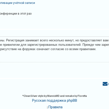
ктивации учётной записи
онференции в этот раз
ны. Регистрация занимает всего несколько минут, но предоставляет ва
 привилегии для зарегистрированных пользователей. Прежде чем зарег
присутствие на форумах означает согласие со всеми правилами.
*
CleanSilver style by MannixMD and remake by Floretta
Русская поддержка phpBB
Правила
|