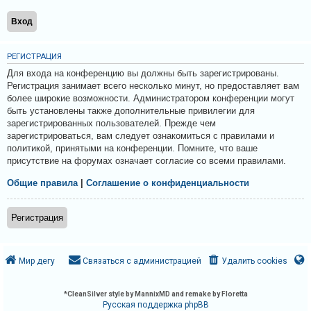
и
я
РЕГИСТРАЦИЯ
Т
Для входа на конференцию вы должны быть зарегистрированы.
е
Регистрация занимает всего несколько минут, но предоставляет вам
более широкие возможности. Администратором конференции могут
м
быть установлены также дополнительные привилегии для
ы
зарегистрированных пользователей. Прежде чем
б
зарегистрироваться, вам следует ознакомиться с правилами и
политикой, принятыми на конференции. Помните, что ваше
е
присутствие на форумах означает согласие со всеми правилами.
з
Общие правила
|
Соглашение о конфиденциальности
о
т
Регистрация
в
е
т
Мир дегу
Связаться с администрацией
Удалить cookies
о
в
*
CleanSilver style by MannixMD and remake by Floretta
Русская поддержка phpBB