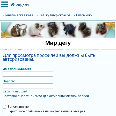
Мир дегу
» Генетическая база
» Калькулятор окрасов
» Питомники
В
х
о
Мир дегу
д
Для просмотра профилей вы должны быть
авторизованы.
Р
е
Имя пользователя:
г
и
Пароль:
с
Забыли пароль?
т
Повторно выслать письмо для активации учётной записи
р
а
Запомнить меня
Скрыть моё пребывание на конференции в этот раз
ц