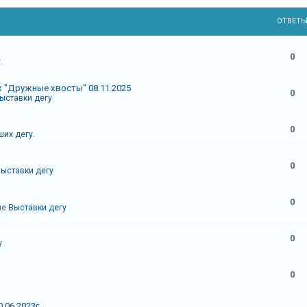
ОТВЕТ
0
.
 "Дружные хвосты" 08.11.2025
0
ыставки дегу
0
их дегу.
0
ыставки дегу
0
ме
Выставки дегу
0
у
0
.06.2023г.