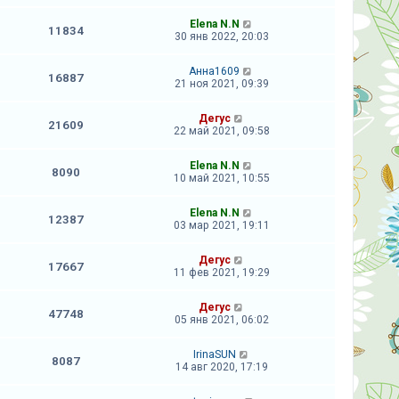
Elena N.N
11834
30 янв 2022, 20:03
Анна1609
16887
21 ноя 2021, 09:39
Дегус
21609
22 май 2021, 09:58
Elena N.N
8090
10 май 2021, 10:55
Elena N.N
12387
03 мар 2021, 19:11
Дегус
17667
11 фев 2021, 19:29
Дегус
47748
05 янв 2021, 06:02
IrinaSUN
8087
14 авг 2020, 17:19