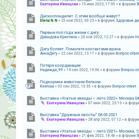
Екатерина Иванцова
»
15 июн 2023, 17:05
» в форуме
В
А
к
Дискоспондилит. С этим вообще живут?
Elena N.N
»
25 ноя 2022, 00:23
» в форуме
Здоровье де
т
и
Первые пол года жизни с дегу.
Давыдова Кристина
»
20 ноя 2022, 12:27
» в форуме
Н
в
н
Дегу болеет. Помогите контактами врача
ы
АннаДегу
»
22 сен 2022, 13:17
» в форуме
Вопрос-ответ
е
Потеря координации
т
Надежда_99
»
14 сен 2022, 19:06
» в форуме
Вопрос-от
е
Подкормка животным белком
м
Kseniaa
»
03 сен 2022, 15:35
» в форуме
Вопрос-ответ.
ы
Выставка «Усатые звезды – лето 2022». Москва 04
Екатерина Иванцова
»
07 июн 2022, 23:13
» в фор
П
Выставка "Дружные хвосты" 06.03.2021
о
Екатерина Иванцова
»
28 апр 2022, 07:12
» в фору
и
Выставка «Усатые звезды – лето 2021». Москва, 12
с
Екатерина Иванцова
»
21 фев 2022, 18:46
» в форуме
В