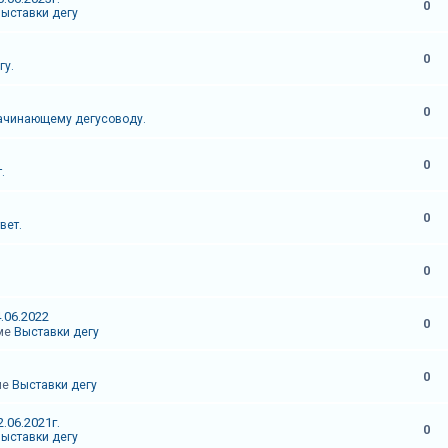
0
ыставки дегу
0
гу.
0
ачинающему дегусоводу.
0
.
0
вет.
0
.06.2022
0
уме
Выставки дегу
0
ме
Выставки дегу
.06.2021г.
0
ыставки дегу