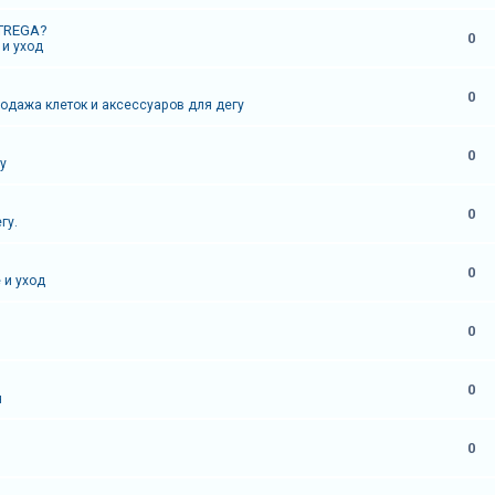
TREGA?
0
и уход
0
родажа клеток и аксессуаров для дегу
0
у
0
гу.
0
 и уход
0
0
я
0