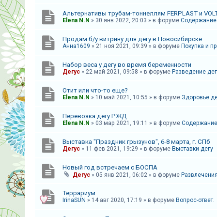
к
Альтернативы трубам-тоннеллям FERPLAST и VOL
Elena N.N
»
30 янв 2022, 20:03
» в форуме
Содержание 
F
Продам б/у витрину для дегу в Новосибирске
A
Анна1609
»
21 ноя 2021, 09:39
» в форуме
Покупка и п
Q
Набор веса у дегу во время беременности
Дегус
»
22 май 2021, 09:58
» в форуме
Разведение дег
Отит или что-то еще?
Elena N.N
»
10 май 2021, 10:55
» в форуме
Здоровье де
Перевозка дегу РЖД
Elena N.N
»
03 мар 2021, 19:11
» в форуме
Содержание
Выставка "Праздник грызунов", 6-8 марта, г. СПб
Дегус
»
11 фев 2021, 19:29
» в форуме
Выставки дегу
Новый год встречаем с БОСПА
Дегус
»
05 янв 2021, 06:02
» в форуме
Развлечени
Террариум
IrinaSUN
»
14 авг 2020, 17:19
» в форуме
Вопрос-ответ.