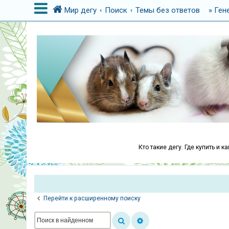
Мир дегу
Поиск
Темы без ответов
» Ген
В
х
о
д
Р
е
г
Кто такие дегу. Где купить и 
и
с
т
р
Перейти к расширенному поиску
а
ц