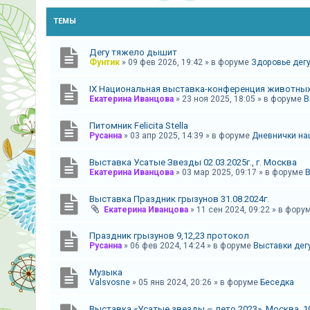
и
я
ТЕМЫ
Дегу тяжело дышит
Фунтик
»
09 фев 2026, 19:42
» в форуме
Здоровье дегу
Т
е
IX Национальная выставка-конференция животных
Екатерина Иванцова
»
23 ноя 2025, 18:05
» в форуме
В
м
ы
Питомник Felicita Stella
б
Русанна
»
03 апр 2025, 14:39
» в форуме
Дневнички наш
е
Выставка Усатые Звезды 02.03.2025г., г. Москва
з
Екатерина Иванцова
»
03 мар 2025, 09:17
» в форуме
В
о
Выставка Праздник грызунов 31.08.2024г.
т
Екатерина Иванцова
»
11 сен 2024, 09:22
» в фору
в
е
Праздник грызунов 9,12,23 протокол
Русанна
»
06 фев 2024, 14:24
» в форуме
Выставки дег
т
о
Музыка
Valsvosne
»
05 янв 2024, 20:26
» в форуме
Беседка
в
Выставка «Усатые звезды – лето 2023». Москва, 10