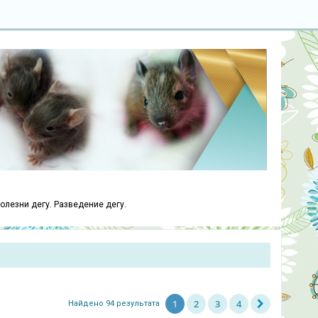
болезни дегу. Разведение дегу.
1
2
3
4
Найдено 94 результата