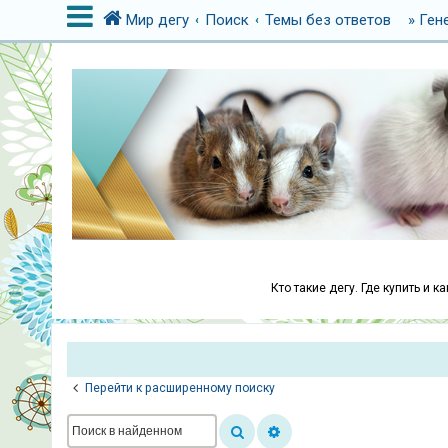
Мир дегу
Поиск
Темы без ответов
» Ген
В
х
о
д
Р
е
г
Кто такие дегу. Где купить и 
и
с
т
р
Перейти к расширенному поиску
а
ц