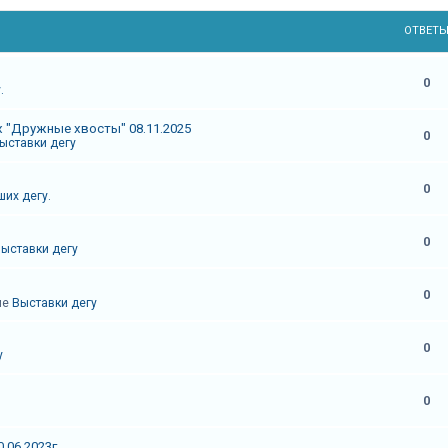
ОТВЕТ
0
.
 "Дружные хвосты" 08.11.2025
0
ыставки дегу
0
их дегу.
0
ыставки дегу
0
ме
Выставки дегу
0
у
0
.06.2023г.