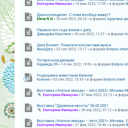
Екатерина Иванцова
»
15 июн 2023, 17:05
» в форуме
В
А
к
Дискоспондилит. С этим вообще живут?
Elena N.N
»
25 ноя 2022, 00:23
» в форуме
Здоровье де
т
и
Первые пол года жизни с дегу.
Давыдова Кристина
»
20 ноя 2022, 12:27
» в форуме
Н
в
н
Дегу болеет. Помогите контактами врача
ы
АннаДегу
»
22 сен 2022, 13:17
» в форуме
Вопрос-ответ
е
Потеря координации
т
Надежда_99
»
14 сен 2022, 19:06
» в форуме
Вопрос-от
е
Подкормка животным белком
м
Kseniaa
»
03 сен 2022, 15:35
» в форуме
Вопрос-ответ.
ы
Выставка «Усатые звезды – лето 2022». Москва 04
Екатерина Иванцова
»
07 июн 2022, 23:13
» в фор
П
Выставка "Дружные хвосты" 06.03.2021
о
Екатерина Иванцова
»
28 апр 2022, 07:12
» в фору
и
Выставка «Усатые звезды – лето 2021». Москва, 12
с
Екатерина Иванцова
»
21 фев 2022, 18:46
» в форуме
В