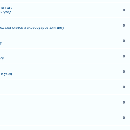
TREGA?
0
и уход
0
родажа клеток и аксессуаров для дегу
0
у
0
гу.
0
 и уход
0
0
я
0