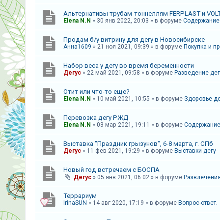
к
Альтернативы трубам-тоннеллям FERPLAST и VOL
Elena N.N
»
30 янв 2022, 20:03
» в форуме
Содержание 
F
Продам б/у витрину для дегу в Новосибирске
A
Анна1609
»
21 ноя 2021, 09:39
» в форуме
Покупка и п
Q
Набор веса у дегу во время беременности
Дегус
»
22 май 2021, 09:58
» в форуме
Разведение дег
Отит или что-то еще?
Elena N.N
»
10 май 2021, 10:55
» в форуме
Здоровье де
Перевозка дегу РЖД
Elena N.N
»
03 мар 2021, 19:11
» в форуме
Содержание
Выставка "Праздник грызунов", 6-8 марта, г. СПб
Дегус
»
11 фев 2021, 19:29
» в форуме
Выставки дегу
Новый год встречаем с БОСПА
Дегус
»
05 янв 2021, 06:02
» в форуме
Развлечени
Террариум
IrinaSUN
»
14 авг 2020, 17:19
» в форуме
Вопрос-ответ.