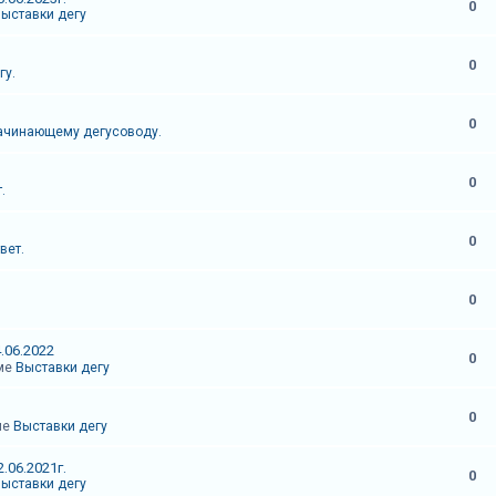
0
ыставки дегу
0
гу.
0
ачинающему дегусоводу.
0
.
0
вет.
0
.06.2022
0
уме
Выставки дегу
0
ме
Выставки дегу
.06.2021г.
0
ыставки дегу