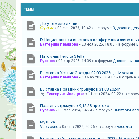
и
я
ТЕМЫ
Дегу тяжело дышит
Фунтик
»
09 фев 2026, 19:42
» в форуме
Здоровье дегу
Т
е
IX Национальная выставка-конференция животных
Екатерина Иванцова
»
23 ноя 2025, 18:05
» в форуме
В
м
ы
Питомник Felicita Stella
б
Русанна
»
03 апр 2025, 14:39
» в форуме
Дневнички наш
е
Выставка Усатые Звезды 02.03.2025г., г. Москва
з
Екатерина Иванцова
»
03 мар 2025, 09:17
» в форуме
В
о
Выставка Праздник грызунов 31.08.2024г.
т
Екатерина Иванцова
»
11 сен 2024, 09:22
» в фору
в
е
Праздник грызунов 9,12,23 протокол
Русанна
»
06 фев 2024, 14:24
» в форуме
Выставки дег
т
о
Музыка
Valsvosne
»
05 янв 2024, 20:26
» в форуме
Беседка
в
Выставка «Усатые звезды – лето 2023». Москва, 10