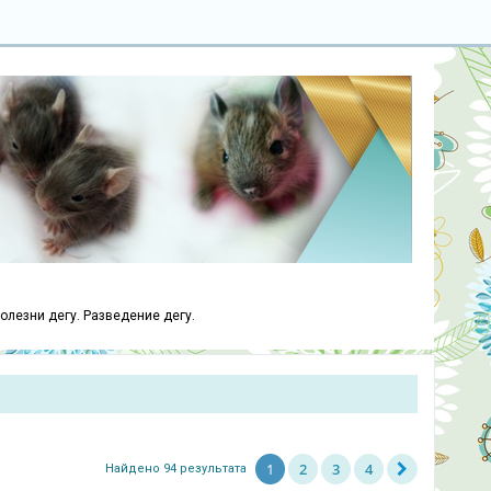
болезни дегу. Разведение дегу.
1
2
3
4
Найдено 94 результата