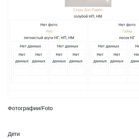
Crazy Zoo Рэмбо
голубой НП, НМ
Нет фото
Нет фото
Чип
Гайка
пятнистый агути НГ, НП, НМ
песок НГ
Нет данных
Нет данных
Нет данных
Н
Нет
Нет
Нет
Нет
Нет
Нет
Не
данных
данных
данных
данных
данных
данных
дан
Фотографии/Foto
Дети