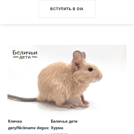
ВСТУПИТЬ В DIA
Генетическая
база
дегу
Кличка
Беличьи дети
дегу/Nickname degus:
Хурма