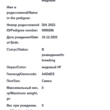
медовая
Имя в
родословной/Name
in the pedigree:
Номер родословной
DIA 2022-
ID/Pedigree number:
0000286
Дата рождения/Date
10.12.2022
of Birth:
Статус/Status:
В
разведении/In
breeding
Окрас/Color:
медовый НГ
Генокод/Genocode:
AADdEE
Пол/Sex:
Самка
Максимальный вес,
0
гр/Maximum weight,
gr:
Вес при рождении,
0