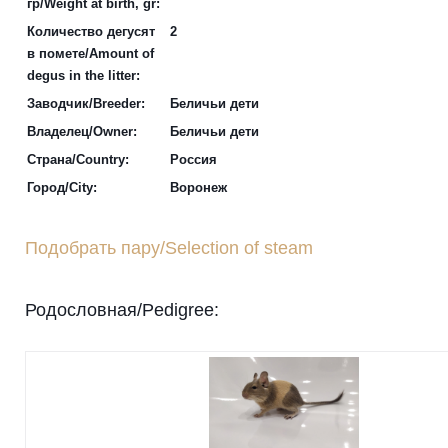
гр/Weight at birth, gr:
Количество дегусят
2
в помете/Amount of
degus in the litter:
Заводчик/Breeder:
Беличьи дети
Владелец/Owner:
Беличьи дети
Страна/Country:
Россия
Город/City:
Воронеж
Подобрать пару/Selection of steam
Родословная/Pedigree: