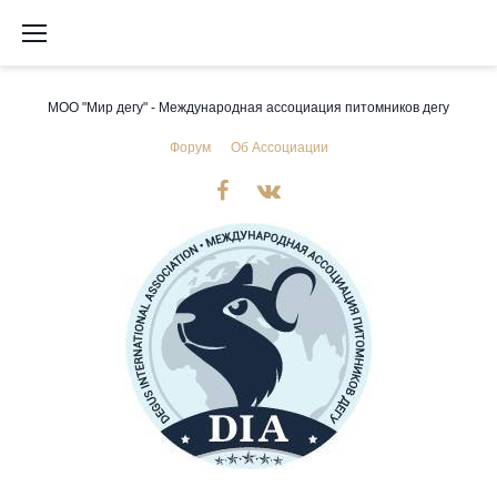
Перейти
к
содержимому
МОО "Мир дегу" - Международная ассоциация питомников дегу
Форум
Об Ассоциации
Мы
Мы
в
в
Facebook
VK