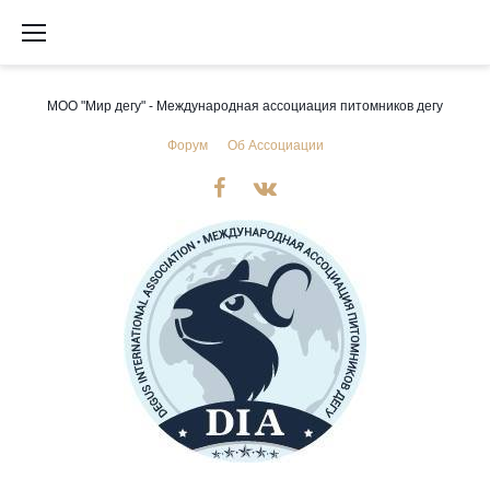
Перейти
к
содержимому
МОО "Мир дегу" - Международная ассоциация питомников дегу
Форум
Об Ассоциации
Мы
Мы
в
в
Facebook
VK