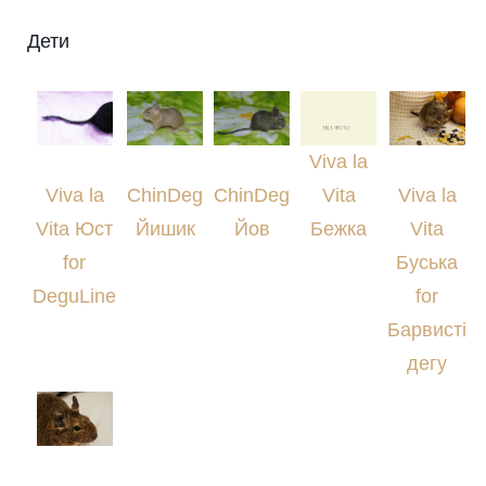
Дети
Viva la
Viva la
ChinDeg
ChinDeg
Vita
Viva la
Vita Юст
Йишик
Йов
Бежка
Vita
for
Буська
DeguLine
for
Барвисті
дегу