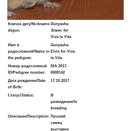
Кличка дегу/Nickname
Dunyasha
degus:
Элвис for
Viva la Vita
Имя в
Dunyasha
родословной/Name in
Elvis for Viva
the pedigree:
la Vita
Номер родословной
DIA 2017-
ID/Pedigree number:
0000142
Дата рождения/Date
17.10.2017
of Birth:
Статус/Status:
В
разведении/In
breeding
Описание/Description:
Лучший
самец
выставки