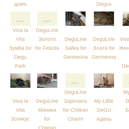
домъ
Degus
Viva la
DeguLine
Vita
Золото
DeguLine
DeguLine
Viva
Зумба for
for Felicita
Зайка for
Злата for
Жен
Degu
Germeona
Germeona
Park
De
DeguLine
My
Viva la
DeguLine
Зарплата
My Little
Vita
Моника
for Chilean
DeGU
Б
Зотикус
for
Charm
Адель
Chilean