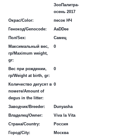
ЗооПалитра-
осень 2017
Окрас/Color:
песок НЧ
Генокод/Genocode:
AaDDee
Пол/Sex:
Самец
Максимальный вес,
0
гр/Maximum weight,
gr:
Вес при рождении,
0
гр/Weight at birth, gr:
Количество дегусят в
0
помете/Amount of
degus in the litter:
Заводчик/Breeder:
Dunyasha
Владелец/Owner:
Viva la Vita
Страна/Country:
Россия
Город/City:
Москва