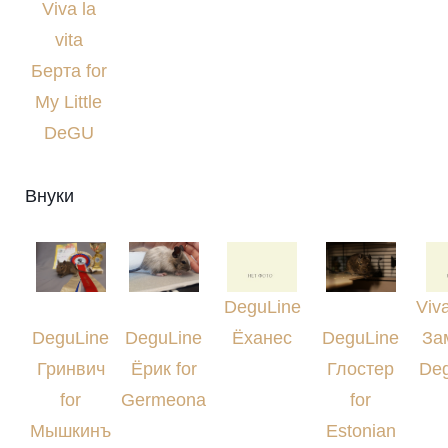
Viva la
vita
Берта for
My Little
DeGU
Внуки
DeguLine
Viva
DeguLine
DeguLine
Ёханес
DeguLine
Зам
Гринвич
Ёрик for
Глостер
Deg
for
Germeona
for
Мышкинъ
Estonian