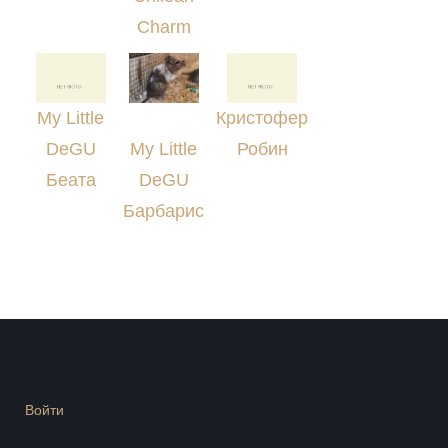
Charm
My Little
Кристофер
DeGU
My Little
Робин
Беата
DeGU
Барбарис
Войти