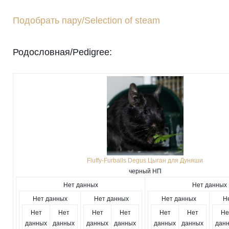
Подобрать пару/Selection of steam
Родословная/Pedigree:
Fluffy-Furballs Degus Цыган для Дуняши
черный НП
Нет данных
Нет данных
Нет данных
Нет данных
Нет данных
Н
Нет
Нет
Нет
Нет
Нет
Нет
Не
данных
данных
данных
данных
данных
данных
дан