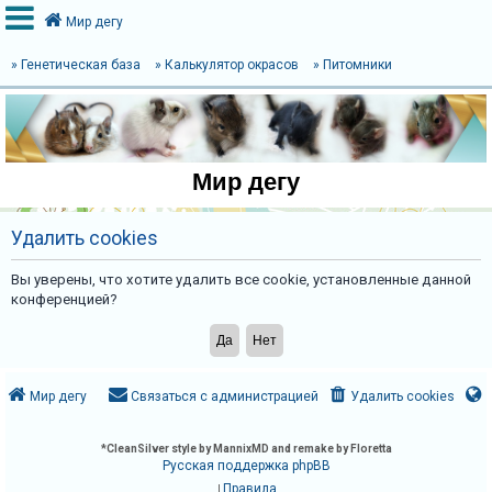
Мир дегу
» Генетическая база
» Калькулятор окрасов
» Питомники
В
х
о
Мир дегу
д
Удалить cookies
Р
Вы уверены, что хотите удалить все cookie, установленные данной
е
конференцией?
г
и
с
т
Мир дегу
Связаться с администрацией
Удалить cookies
р
а
*
CleanSilver style by MannixMD and remake by Floretta
Русская поддержка phpBB
ц
Правила
|