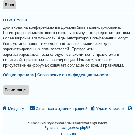
и
я
РЕГИСТРАЦИЯ
Для входа на конференцию вы должны быть зарегистрированы.
Т
Регистрация занимает всего несколько минут, но предоставляет вам
е
более широкие возможности. Администратором конференции могут
быть установлены также дополнительные привилегии для
м
зарегистрированных пользователей. Прежде чем
ы
зарегистрироваться, вам следует ознакомиться с правилами и
б
политикой, принятыми на конференции. Помните, что ваше
присутствие на форумах означает согласие со всеми правилами.
е
з
Общие правила
|
Соглашение о конфиденциальности
о
т
Регистрация
в
е
Мир дегу
Связаться с администрацией
Удалить cookies
т
о
в
*
CleanSilver style by MannixMD and remake by Floretta
Русская поддержка phpBB
Правила
|