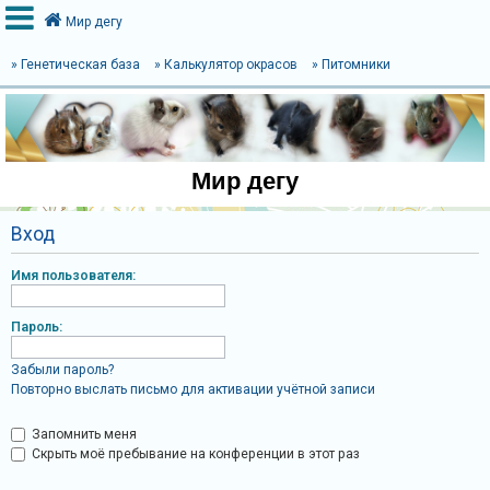
Мир дегу
» Генетическая база
» Калькулятор окрасов
» Питомники
В
х
о
Мир дегу
д
Вход
Р
Имя пользователя:
е
г
Пароль:
и
с
Забыли пароль?
Повторно выслать письмо для активации учётной записи
т
р
Запомнить меня
а
Скрыть моё пребывание на конференции в этот раз
ц