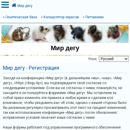
Мир дегу
» Генетическая база
» Калькулятор окрасов
» Питомники
В
х
о
Мир дегу
д
Язык:
Мир дегу - Регистрация
Т
е
Заходя на конференцию «Мир дегу» (в дальнейшем «мы», «наш», «Мир
дегу», «https://degu.by»), вы подтверждаете своё согласие со
м
следующими условиями. Если вы не согласны с ними, пожалуйста, не
ы
заходите и не пользуйтесь форумами «Мир дегу». Мы оставляем за
б
собой право изменять эти правила в любое время и сделаем всё
возможное, чтобы уведомить вас об этом, однако с вашей стороны было
е
бы разумным регулярно просматривать этот текст на предмет изменений,
з
так как использование конференции «Мир дегу» после обновления/
исправления условий означает ваше согласие с ними.
о
т
Наши форумы работают под управлением программного обеспечения