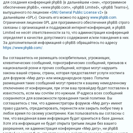
в
для создания конференций phpBB (в дальнейшем «они», «программное
обеспечение phpBB», «www.phpbb.com», «phpBB Limited», «phpBB Teams»),
е
выпущенного по лицензии «
GNU General Public License v2
» (в
т
дальнейшем «GPL»). Скачать его можно по адресу
www.phpbb.com
.
Ограничения лицензии GPL для программного обеспечения phpBB строго
о
связаны с организацией и поддержкой интернет-конференций, и phpBB
в
Limited не несёт ответственности за то, что администрация конференций
определяет в качестве допустимого содержания и/или поведения в них.
За дополнительной информацией о phpBB обращайтесь по адресу
https://www.phpbb.com/
.
А
к
Вы соглашаетесь не размещать оскорбительных, угрожающих,
клеветнических сообщений, порнографических сообщений, призывов к
т
национальной розни и прочих сообщений, которые могут нарушить
и
законы вашей страны, страны, которая предоставляет услуги хостинга
для форумов «Мир дегу» или международное право. Попытки
в
размещения таких сообщений могут привести к вашему немедленному
н
отключению от конференции, при этом ваш провайдер будет поставлен в
ы
известность, если мы сочтём это нужным. IP-адреса всех сообщений
сохраняются для возможности проведения такой политики. Вы
е
соглашаетесь с тем, что администраторы форумов «Мир дегу» имеют
т
право удалить, отредактировать, перенести или закрыть любую тему в
любое время по своему усмотрению. Как пользователь вы согласны с
е
тем, что введённая вами информация будет храниться в базе данных.
м
Хотя эта информация не будет открыта третьим лицам без вашего
разрешения, ни администрация конференции «Мир дегу», ни phpBB
ы