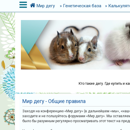
Мир дегу
» Генетическая база
» Калькулят
В
х
о
д
Р
е
г
Кто такие дегу. Где купить и 
и
с
Мир дегу - Общие правила
т
р
Заходя на конференцию «Мир дегу» (в дальнейшем «мы», «наш»,
заходите и не пользуйтесь форумами «Мир дегу». Мы оставляе
а
было бы разумным регулярно просматривать этот текст на пре
ц