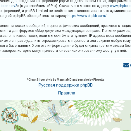
ения для создания конференций phpBB (в дальнейшем «они», «программное 
 License v2
» (в дальнейшем «GPL»). Скачать его можно по адресу
www.phpbb.
онференций, и phpBB Limited не несёт ответственности за то, что админист
мацией о phpBB обращайтесь по адресу
https://www.phpbb.com/
.
леветнических сообщений, порнографических сообщений, призывов к национ
хостинга для форумов «Мир дегу» или международное право. Попытки разме
ставлен в известность, если мы сочтём это нужным. IP-адреса всех сообще
» имеют право удалить, отредактировать, перенести или закрыть любую тем
ься в базе данных. Хотя эта информация не будет открыта третьим лицам б
ия хакеров, которые могут привести к несанкционированному доступу к ней.
*
CleanSilver style by MannixMD and remake by Floretta
Русская поддержка phpBB
Правила
|