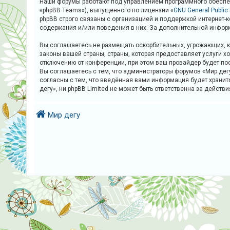
Наши форумы работают под управлением программного обеспеч
и
«phpBB Teams»), выпущенного по лицензии «
GNU General Public
я
phpBB строго связаны с организацией и поддержкой интернет-к
содержания и/или поведения в них. За дополнительной инфор
Вы соглашаетесь не размещать оскорбительных, угрожающих, к
Т
законы вашей страны, страны, которая предоставляет услуги 
е
отключению от конференции, при этом ваш провайдер будет по
Вы соглашаетесь с тем, что администраторы форумов «Мир дегу
м
согласны с тем, что введённая вами информация будет хранит
ы
дегу», ни phpBB Limited не может быть ответственна за действ
б
е
Мир дегу
з
о
т
в
е
т
о
в