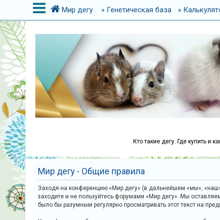
Мир дегу
» Генетическая база
» Калькулят
В
х
о
д
Р
е
г
Кто такие дегу. Где купить и 
и
с
Мир дегу - Общие правила
т
р
Заходя на конференцию «Мир дегу» (в дальнейшем «мы», «наш»,
заходите и не пользуйтесь форумами «Мир дегу». Мы оставляе
а
было бы разумным регулярно просматривать этот текст на пре
ц