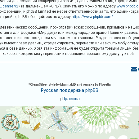
ения для создания конференций phpBB (в дальнейшем «они», «программное 
 License v2
» (в дальнейшем «GPL»). Скачать его можно по адресу
www.phpbb.
онференций, и phpBB Limited не несёт ответственности за то, что админист
мацией о phpBB обращайтесь по адресу
https://www.phpbb.com/
.
леветнических сообщений, порнографических сообщений, призывов к национ
хостинга для форумов «Мир дегу» или международное право. Попытки разме
ставлен в известность, если мы сочтём это нужным. IP-адреса всех сообще
» имеют право удалить, отредактировать, перенести или закрыть любую тем
ься в базе данных. Хотя эта информация не будет открыта третьим лицам б
ия хакеров, которые могут привести к несанкционированному доступу к ней.
*
CleanSilver style by MannixMD and remake by Floretta
Русская поддержка phpBB
Правила
|