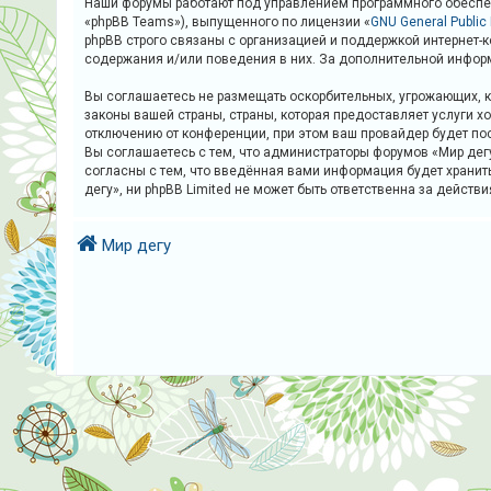
Наши форумы работают под управлением программного обеспеч
и
«phpBB Teams»), выпущенного по лицензии «
GNU General Public
я
phpBB строго связаны с организацией и поддержкой интернет-к
содержания и/или поведения в них. За дополнительной инфор
Вы соглашаетесь не размещать оскорбительных, угрожающих, к
Т
законы вашей страны, страны, которая предоставляет услуги 
е
отключению от конференции, при этом ваш провайдер будет по
Вы соглашаетесь с тем, что администраторы форумов «Мир дегу
м
согласны с тем, что введённая вами информация будет хранит
ы
дегу», ни phpBB Limited не может быть ответственна за действ
б
е
Мир дегу
з
о
т
в
е
т
о
в