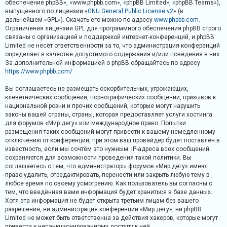
обеспечение phpBB», «www.phpbb.com», «phpBB Limited», «phpBB Teams»),
и
выпущенного по лицензии «
GNU General Public License v2
» (в
я
дальнейшем «GPL»). Скачать его можно по адресу
www.phpbb.com
.
Ограничения лицензии GPL для программного обеспечения phpBB строго
связаны с организацией и поддержкой интернет-конференций, и phpBB
Limited не несёт ответственности за то, что администрация конференций
Т
определяет в качестве допустимого содержания и/или поведения в них.
е
За дополнительной информацией о phpBB обращайтесь по адресу
https://www.phpbb.com/
.
м
ы
Вы соглашаетесь не размещать оскорбительных, угрожающих,
клеветнических сообщений, порнографических сообщений, призывов к
б
национальной розни и прочих сообщений, которые могут нарушить
е
законы вашей страны, страны, которая предоставляет услуги хостинга
з
для форумов «Мир дегу» или международное право. Попытки
размещения таких сообщений могут привести к вашему немедленному
о
отключению от конференции, при этом ваш провайдер будет поставлен в
т
известность, если мы сочтём это нужным. IP-адреса всех сообщений
сохраняются для возможности проведения такой политики. Вы
в
соглашаетесь с тем, что администраторы форумов «Мир дегу» имеют
е
право удалить, отредактировать, перенести или закрыть любую тему в
т
любое время по своему усмотрению. Как пользователь вы согласны с
тем, что введённая вами информация будет храниться в базе данных.
о
Хотя эта информация не будет открыта третьим лицам без вашего
в
разрешения, ни администрация конференции «Мир дегу», ни phpBB
Limited не может быть ответственна за действия хакеров, которые могут
привести к несанкционированному доступу к ней.