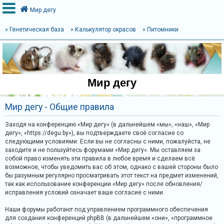
Мир дегу
» Генетическая база
» Калькулятор окрасов
» Питомники
В
х
о
Мир дегу
д
Мир дегу - Общие правила
Р
Заходя на конференцию «Мир дегу» (в дальнейшем «мы», «наш», «Мир
е
дегу», «https://degu.by»), вы подтверждаете своё согласие со
следующими условиями. Если вы не согласны с ними, пожалуйста, не
г
заходите и не пользуйтесь форумами «Мир дегу». Мы оставляем за
и
собой право изменять эти правила в любое время и сделаем всё
возможное, чтобы уведомить вас об этом, однако с вашей стороны было
с
бы разумным регулярно просматривать этот текст на предмет изменений,
т
так как использование конференции «Мир дегу» после обновления/
р
исправления условий означает ваше согласие с ними.
а
Наши форумы работают под управлением программного обеспечения
ц
для создания конференций phpBB (в дальнейшем «они», «программное