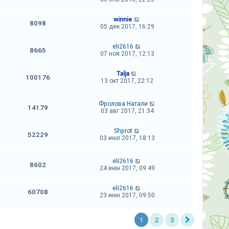
winnie
8098
05 дек 2017, 16:29
eli2616
8665
07 ноя 2017, 12:13
Talja
100176
13 окт 2017, 22:12
Фролова Натали
14179
03 авг 2017, 21:34
Shprot
52229
03 июл 2017, 18:13
eli2616
8602
24 июн 2017, 09:49
eli2616
60708
23 июн 2017, 09:50
1
2
3