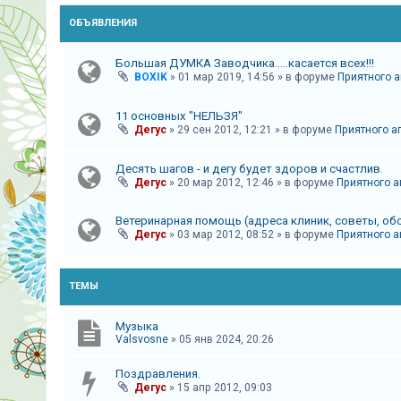
и
ОБЪЯВЛЕНИЯ
я
Большая ДУМКА Заводчика.....касается всех!!!
BOXIK
»
01 мар 2019, 14:56
» в форуме
Приятного а
Т
е
11 основных "НЕЛЬЗЯ"
Дегус
»
29 сен 2012, 12:21
» в форуме
Приятного а
м
ы
Десять шагов - и дегу будет здоров и счастлив.
б
Дегус
»
20 мар 2012, 12:46
» в форуме
Приятного а
е
з
Ветеринарная помощь (адреса клиник, советы, об
Дегус
»
03 мар 2012, 08:52
» в форуме
Приятного а
о
т
в
ТЕМЫ
е
т
Музыка
Valsvosne
»
05 янв 2024, 20:26
о
в
Поздравления.
Дегус
»
15 апр 2012, 09:03