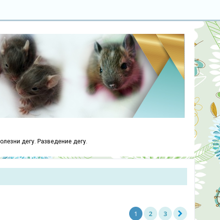
болезни дегу. Разведение дегу.
1
2
3