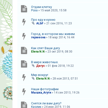
А
Отдам клетку
Роза
»
15 май 2020, 15:58
к
т
Про еду и кухню
ALbF
»
21 сен 2016, 11:23
и
в
Город, в котором мы живем.
н
гермеона
»
18 мар 2014, 16:44
ы
е
Как спят Ваши дегу.
Elena N.N
»
23 окт 2019, 08:30
т
е
В мире животных.
м
Дегус
»
01 фев 2018, 19:22
ы
Мир вокруг.
Elena N.N
»
28 ноя 2013, 07:51
П
Наши фотографии
о
Мышка_Агути
»
14 сен 2013, 19:26
и
Снятся ли вам дегу?
с
Кролик
»
24 июн 2019, 11:06