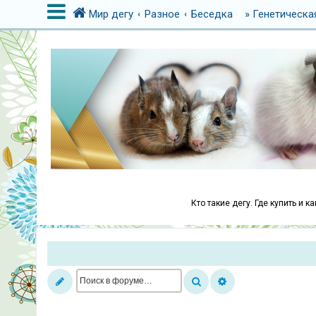
Мир дегу
Разное
Беседка
» Генетическа
В
х
о
д
Р
е
г
Кто такие дегу. Где купить и 
и
с
т
р
а
ц