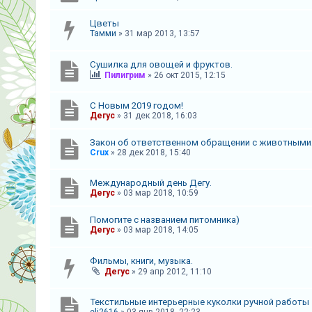
к
Цветы
Тамми
»
31 мар 2013, 13:57
F
Сушилка для овощей и фруктов.
A
Пилигрим
»
26 окт 2015, 12:15
Q
С Новым 2019 годом!
Дегус
»
31 дек 2018, 16:03
Закон об ответственном обращении с животными
Crux
»
28 дек 2018, 15:40
Международный день Дегу.
Дегус
»
03 мар 2018, 10:59
Помогите с названием питомника)
Дегус
»
03 мар 2018, 14:05
Фильмы, книги, музыка.
Дегус
»
29 апр 2012, 11:10
Текстильные интерьерные куколки ручной работы