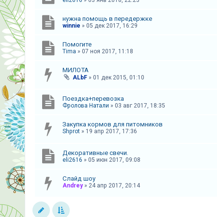
eli2616
»
03 янв 2018, 22:23
нужна помощь в передержке
winnie
»
05 дек 2017, 16:29
Помогите
Tima
»
07 ноя 2017, 11:18
МИЛОТА
ALbF
»
01 дек 2015, 01:10
Поездка+перевозка
Фролова Натали
»
03 авг 2017, 18:35
Закупка кормов для питомников
Shprot
»
19 апр 2017, 17:36
Декоративные свечи.
eli2616
»
05 июн 2017, 09:08
Слайд шоу
Andrey
»
24 апр 2017, 20:14