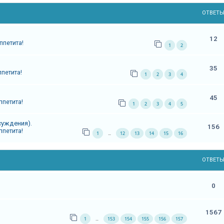
ОТВЕТ
12
ппетита!
1
2
35
ппетита!
1
2
3
4
45
ппетита!
1
2
3
4
5
суждения).
156
ппетита!
1
12
13
14
15
16
…
ОТВЕТ
0
1567
1
153
154
155
156
157
…