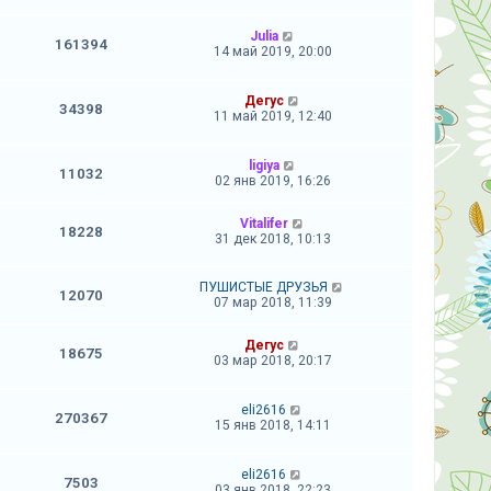
Julia
161394
14 май 2019, 20:00
Дегус
34398
11 май 2019, 12:40
ligiya
11032
02 янв 2019, 16:26
Vitalifer
18228
31 дек 2018, 10:13
ПУШИСТЫЕ ДРУЗЬЯ
12070
07 мар 2018, 11:39
Дегус
18675
03 мар 2018, 20:17
eli2616
270367
15 янв 2018, 14:11
eli2616
7503
03 янв 2018, 22:23