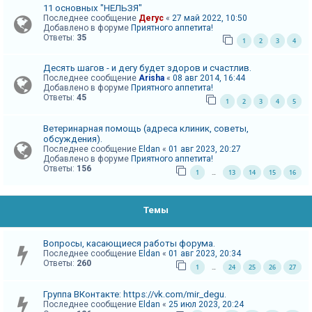
и
11 основных "НЕЛЬЗЯ"
Последнее сообщение
Дегус
«
27 май 2022, 10:50
я
Добавлено в форуме
Приятного аппетита!
Ответы:
35
1
2
3
4
Т
Десять шагов - и дегу будет здоров и счастлив.
Последнее сообщение
Arisha
«
08 авг 2014, 16:44
е
Добавлено в форуме
Приятного аппетита!
Ответы:
45
м
1
2
3
4
5
ы
Ветеринарная помощь (адреса клиник, советы,
б
обсуждения).
Последнее сообщение
Eldan
«
01 авг 2023, 20:27
е
Добавлено в форуме
Приятного аппетита!
з
Ответы:
156
1
13
14
15
16
…
о
т
Темы
в
е
Вопросы, касающиеся работы форума.
т
Последнее сообщение
Eldan
«
01 авг 2023, 20:34
Ответы:
260
1
24
25
26
27
о
…
в
Группа ВКонтакте: https://vk.com/mir_degu.
Последнее сообщение
Eldan
«
25 июл 2023, 20:24