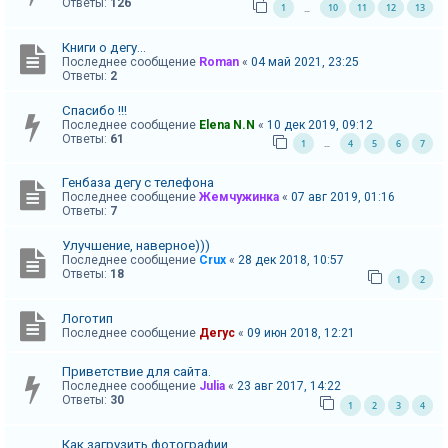
Ответы:
126
1
10
11
12
13
…
А
Книги о дегу...
к
Последнее сообщение
Roman
«
04 май 2021, 23:25
т
Ответы:
2
и
Спасибо !!!
в
Последнее сообщение
Elena N.N
«
10 дек 2019, 09:12
Ответы:
61
1
4
5
6
7
…
н
ы
Генбаза дегу с телефона
е
Последнее сообщение
Жемчужинка
«
07 авг 2019, 01:16
Ответы:
7
т
е
Улучшение, наверное)))
Последнее сообщение
Crux
«
28 дек 2018, 10:57
м
Ответы:
18
1
2
ы
Логотип
Последнее сообщение
Дегус
«
09 июн 2018, 12:21
П
Приветствие для сайта.
о
Последнее сообщение
Julia
«
23 авг 2017, 14:22
Ответы:
30
и
1
2
3
4
с
Как загрузить фотографии.