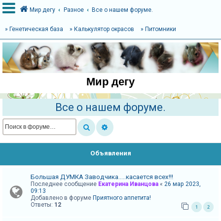
Мир дегу
Разное
Все о нашем форуме.
» Генетическая база
» Калькулятор окрасов
» Питомники
В
х
о
Мир дегу
д
Все о нашем форуме.
Р
е
г
Объявления
и
с
Большая ДУМКА Заводчика.....касается всех!!!
т
Последнее сообщение
Екатерина Иванцова
«
26 мар 2023,
р
09:13
Добавлено в форуме
Приятного аппетита!
а
Ответы:
12
1
2
ц