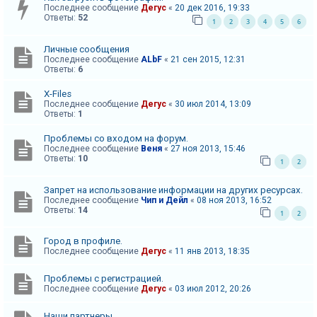
к
Последнее сообщение
Дегус
«
20 дек 2016, 19:33
Ответы:
52
1
2
3
4
5
6
Личные сообщения
F
Последнее сообщение
ALbF
«
21 сен 2015, 12:31
A
Ответы:
6
Q
X-Files
Последнее сообщение
Дегус
«
30 июл 2014, 13:09
Ответы:
1
Проблемы со входом на форум.
Последнее сообщение
Веня
«
27 ноя 2013, 15:46
Ответы:
10
1
2
Запрет на использование информации на других ресурсах.
Последнее сообщение
Чип и Дейл
«
08 ноя 2013, 16:52
Ответы:
14
1
2
Город в профиле.
Последнее сообщение
Дегус
«
11 янв 2013, 18:35
Проблемы с регистрацией.
Последнее сообщение
Дегус
«
03 июл 2012, 20:26
Наши партнеры.