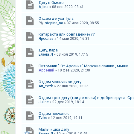
Дегу в Омске
A_lina
»
08 сен 2020, 03:41
А
к
Отдам дегуса Тула
т
stepina_na
»
07 июл 2020, 08:55
и
Катаракта или совпадение???
в
Ярослав
»
14 май 2020, 16:31
н
Дегу, пара
ы
Елена_Л
»
03 ноя 2019, 17:15
е
т
Питомник " От Арсения" Морские свинки , мыши.
Арсений
»
10 фев 2020, 21:30
е
м
Отдам мальчиков дегу
Art_Yozh
»
27 янв 2020, 18:35
ы
Отдам трех дегу (три девочки) в добрые руки . Сро
Juline
»
02 дек 2019, 18:14
П
Отдам песчанок
о
Tviks
»
12 ноя 2019, 19:11
и
с
Мальчишка дегу
Елена_Л
»
10 окт 2019, 10:49