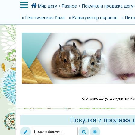
Мир дегу
Разное
Покупка и продажа дегу 
» Генетическая база
» Калькулятор окрасов
» Пит
В
х
о
д
Р
е
г
и
Кто такие дегу. Где купить и 
с
т
р
Покупка и продажа д
а
ц