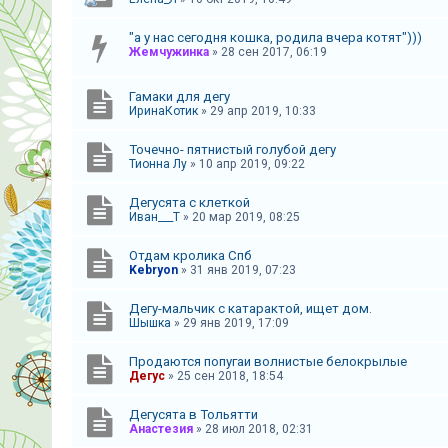
к
"а у нас сегодня кошка, родила вчера котят")))
Жемчужинка
»
28 сен 2017, 06:19
F
A
Гамаки для дегу
ИринаКотик
»
29 апр 2019, 10:33
Q
Точечно- пятнистый голубой дегу
Тионна Лу
»
10 апр 2019, 09:22
Дегусята с клеткой
Иван___Т
»
20 мар 2019, 08:25
Отдам кролика Спб
Kebryon
»
31 янв 2019, 07:23
Дегу-мальчик с катарактой, ищет дом.
Шышка
»
29 янв 2019, 17:09
Продаются попугаи волнистые белокрылые
Дегус
»
25 сен 2018, 18:54
Дегусята в Тольятти
Анастезия
»
28 июл 2018, 02:31