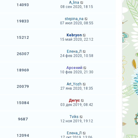
A_lina
14093
08 сен 2020, 18:15
stepina_na
19833
07 июл 2020, 08:55
Kebryon
15212
15 май 2020, 22:12
Елена_Л
26307
24 фев 2020, 10:58
Арсений
18969
10 фев 2020, 21:30
Art_Yozh
20079
27 янв 2020, 18:35
Дегус
15084
03 дек 2019, 08:42
Tviks
9687
12 ноя 2019, 19:12
Елена_Л
12094
17 окт 2019, 13:06