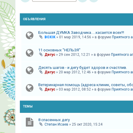
и
я
ОБЪЯВЛЕНИЯ
Т
Большая ДУМКА Заводчика.....касается всех!!!
е
BOXIK
»
01 мар 2019, 14:56
» в форуме
Приятного а
м
11 основных "НЕЛЬЗЯ"
ы
Дегус
»
29 сен 2012, 12:21
» в форуме
Приятного а
б
е
Десять шагов - и дегу будет здоров и счастлив.
з
Дегус
»
20 мар 2012, 12:46
» в форуме
Приятного а
о
Ветеринарная помощь (адреса клиник, советы, об
т
Дегус
»
03 мар 2012, 08:52
» в форуме
Приятного а
в
е
ТЕМЫ
т
о
8 спасенных дегу
в
Степан Исаев
»
25 окт 2020, 15:24