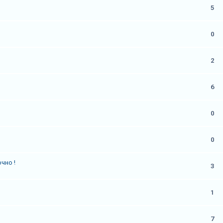
5
0
2
6
0
0
чно !
3
1
7