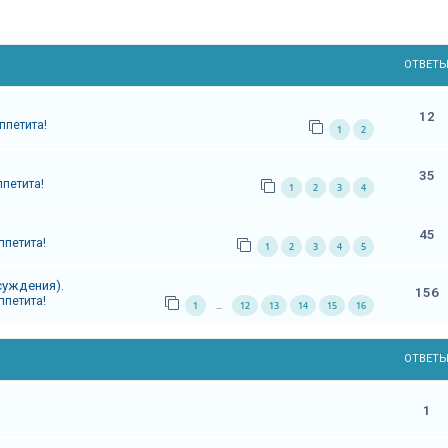
ОТВЕТ
12
ппетита!
1
2
35
ппетита!
1
2
3
4
45
ппетита!
1
2
3
4
5
суждения).
156
ппетита!
1
12
13
14
15
16
…
ОТВЕТ
1