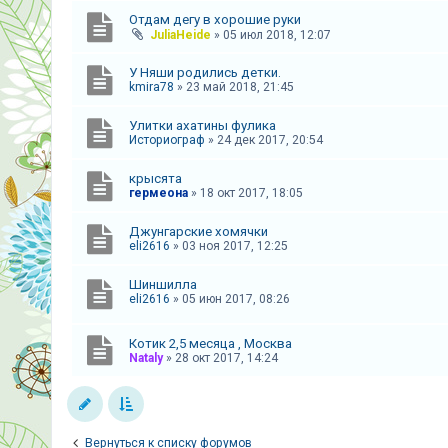
Отдам дегу в хорошие руки
JuliaHeide
»
05 июл 2018, 12:07
У Няши родились детки.
kmira78
»
23 май 2018, 21:45
Улитки ахатины фулика
Историограф
»
24 дек 2017, 20:54
крысята
гермеона
»
18 окт 2017, 18:05
Джунгарские хомячки
eli2616
»
03 ноя 2017, 12:25
Шиншилла
eli2616
»
05 июн 2017, 08:26
Котик 2,5 месяца , Москва
Nataly
»
28 окт 2017, 14:24
Вернуться к списку форумов