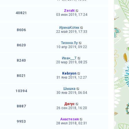
ZeraN
40821
03 июн 2019, 17:24
ИринаКотик
8606
22 май 2019, 17:33
Тионна Лу
8620
10 апр 2019, 09:22
Иван___Т
8240
20 мар 2019, 08:25
Kebryon
8021
31 янв 2019, 12:27
Шышка
10394
30 янв 2019, 06:04
Дегус
8887
26 сен 2018, 16:20
Анастезия
9953
28 июл 2018, 02:31