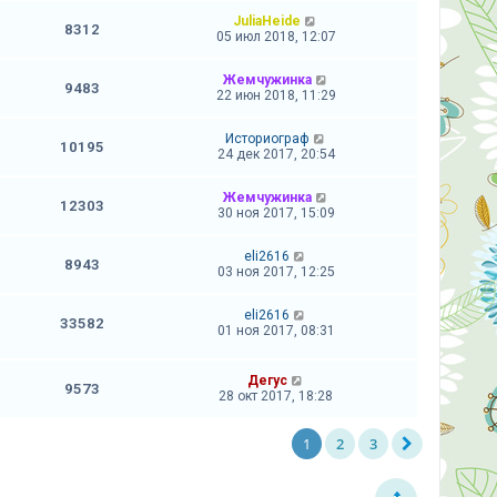
JuliaHeide
8312
05 июл 2018, 12:07
Жемчужинка
9483
22 июн 2018, 11:29
Историограф
10195
24 дек 2017, 20:54
Жемчужинка
12303
30 ноя 2017, 15:09
eli2616
8943
03 ноя 2017, 12:25
eli2616
33582
01 ноя 2017, 08:31
Дегус
9573
28 окт 2017, 18:28
1
2
3