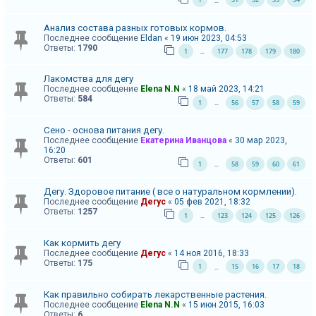
…
А
Анализ состава разных готовых кормов.
к
Последнее сообщение
Eldan
«
19 июн 2023, 04:53
Ответы:
1790
1
177
178
179
180
т
…
и
Лакомства для дегу
в
Последнее сообщение
Elena N.N
«
18 май 2023, 14:21
Ответы:
584
1
56
57
58
59
н
…
ы
Сено - основа питания дегу.
е
Последнее сообщение
Екатерина Иванцова
«
30 мар 2023,
16:20
т
Ответы:
601
1
58
59
60
61
…
е
м
Дегу. Здоровое питание ( все о натуральном кормлении).
Последнее сообщение
Дегус
«
05 фев 2021, 18:32
ы
Ответы:
1257
1
123
124
125
126
…
Как кормить дегу
П
Последнее сообщение
Дегус
«
14 ноя 2016, 18:33
Ответы:
175
1
15
16
17
18
…
о
и
Как правильно собирать лекарственные растения.
с
Последнее сообщение
Elena N.N
«
15 июн 2015, 16:03
Ответы:
6