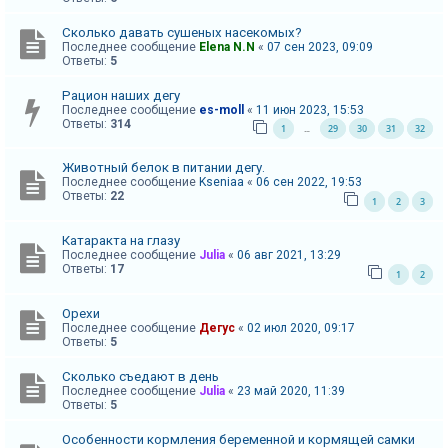
к
Сколько давать сушеных насекомых?
Последнее сообщение
Elena N.N
«
07 сен 2023, 09:09
Ответы:
5
F
Рацион наших дегу
A
Последнее сообщение
es-moll
«
11 июн 2023, 15:53
Q
Ответы:
314
1
29
30
31
32
…
Животный белок в питании дегу.
Последнее сообщение
Kseniaa
«
06 сен 2022, 19:53
Ответы:
22
1
2
3
Катаракта на глазу
Последнее сообщение
Julia
«
06 авг 2021, 13:29
Ответы:
17
1
2
Орехи
Последнее сообщение
Дегус
«
02 июл 2020, 09:17
Ответы:
5
Сколько съедают в день
Последнее сообщение
Julia
«
23 май 2020, 11:39
Ответы:
5
Особенности кормления беременной и кормящей самки