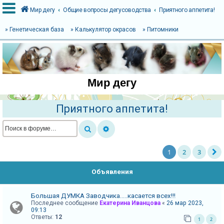
Мир дегу
Общие вопросы дегусоводства
Приятного аппетита!
» Генетическая база
» Калькулятор окрасов
» Питомники
В
х
о
Мир дегу
д
Приятного аппетита!
Р
е
г
1
2
3
и
с
Объявления
т
р
Большая ДУМКА Заводчика.....касается всех!!!
Последнее сообщение
Екатерина Иванцова
«
26 мар 2023,
а
09:13
ц
Ответы:
12
1
2