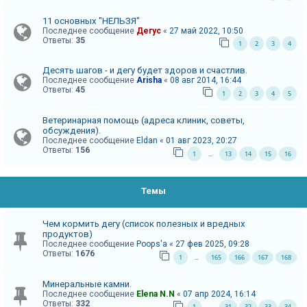
и
11 основных "НЕЛЬЗЯ"
я
Последнее сообщение
Дегус
«
27 май 2022, 10:50
Ответы:
35
1
2
3
4
Т
Десять шагов - и дегу будет здоров и счастлив.
Последнее сообщение
Arisha
«
08 авг 2014, 16:44
е
Ответы:
45
1
2
3
4
5
м
ы
Ветеринарная помощь (адреса клиник, советы,
обсуждения).
б
Последнее сообщение
Eldan
«
01 авг 2023, 20:27
е
Ответы:
156
1
13
14
15
16
…
з
о
Темы
т
в
Чем кормить дегу (список полезных и вредных
е
продуктов)
Последнее сообщение
Poops'a
«
27 фев 2025, 09:28
т
Ответы:
1676
1
165
166
167
168
…
о
в
Минеральные камни.
Последнее сообщение
Elena N.N
«
07 апр 2024, 16:14
Ответы:
332
1
31
32
33
34