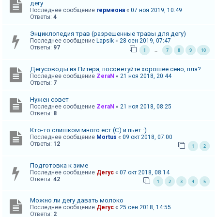
дегу
Последнее сообщение
гермеона
«
07 ноя 2019, 10:49
Ответы:
4
Энциклопедия трав (разрешенные травы для дегу)
Последнее сообщение
Lapsik
«
28 сен 2019, 07:47
Ответы:
97
1
7
8
9
10
…
Дегусоводы из Питера, посоветуйте хорошее сено, плз?
Последнее сообщение
ZeraN
«
21 ноя 2018, 20:44
Ответы:
7
Нужен совет
Последнее сообщение
ZeraN
«
21 ноя 2018, 08:25
Ответы:
8
Кто-то слишком много ест (С) и пьет :)
Последнее сообщение
Mortus
«
09 окт 2018, 07:00
Ответы:
12
1
2
Подготовка к зиме
Последнее сообщение
Дегус
«
07 окт 2018, 08:14
Ответы:
42
1
2
3
4
5
Можно ли дегу давать молоко
Последнее сообщение
Дегус
«
25 сен 2018, 14:55
Ответы:
2