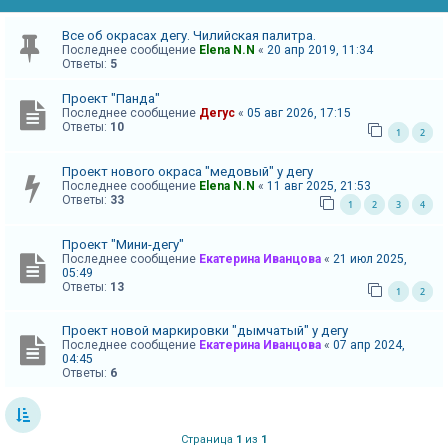
А
Все об окрасах дегу. Чилийская палитра.
Последнее сообщение
Elena N.N
«
20 апр 2019, 11:34
к
Ответы:
5
т
Проект "Панда"
и
Последнее сообщение
Дегус
«
05 авг 2026, 17:15
в
Ответы:
10
1
2
н
Проект нового окраса "медовый" у дегу
ы
Последнее сообщение
Elena N.N
«
11 авг 2025, 21:53
е
Ответы:
33
1
2
3
4
т
е
Проект "Мини-дегу"
Последнее сообщение
Екатерина Иванцова
«
21 июл 2025,
м
05:49
Ответы:
13
ы
1
2
Проект новой маркировки "дымчатый" у дегу
Последнее сообщение
Екатерина Иванцова
«
07 апр 2024,
П
04:45
Ответы:
6
о
и
с
Страница
1
из
1