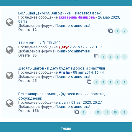
и
я
Большая ДУМКА Заводчика.....касается всех!!!
Последнее сообщение
Екатерина Иванцова
«
26 мар 2023,
09:13
Добавлено в форуме
Приятного аппетита!
Т
Ответы:
12
1
2
е
11 основных "НЕЛЬЗЯ"
м
Последнее сообщение
Дегус
«
27 май 2022, 10:50
ы
Добавлено в форуме
Приятного аппетита!
Ответы:
35
б
1
2
3
4
е
Десять шагов - и дегу будет здоров и счастлив.
з
Последнее сообщение
Arisha
«
08 авг 2014, 16:44
Добавлено в форуме
Приятного аппетита!
о
Ответы:
45
1
2
3
4
5
т
в
Ветеринарная помощь (адреса клиник, советы,
обсуждения).
е
Последнее сообщение
Eldan
«
01 авг 2023, 20:27
т
Добавлено в форуме
Приятного аппетита!
Ответы:
156
1
13
14
15
16
…
о
в
Темы