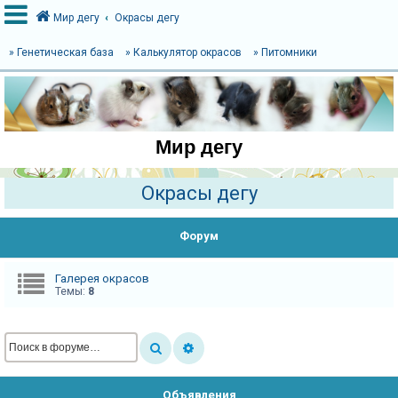
Мир дегу
Окрасы дегу
» Генетическая база
» Калькулятор окрасов
» Питомники
В
х
о
Мир дегу
д
Окрасы дегу
Р
е
Форум
г
и
Галерея окрасов
Темы:
8
с
т
р
а
ц
Объявления