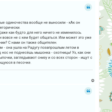
р
н
у
т
ь
с
орые одиночества вообще не выносили - кАк он
я
егорически.
к
н
Даже как-будто для него ничего не изменилось.
а
 и вовсе не с кем будет общаться. Или может это уже
ч
а
нии? С нами он также общителен.
л
ми - она ушла на Радугу позапрошлым летом в
у
од нос не поднесёшь мышонка - охотницы! Ух, как они
почки, заглядывают снизу и со всех сторон - ищут с
ющуюся в песочке.
В
е
р
н
у
т
ь
с
я
к