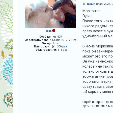
и
С
Talja
»
19 авг 2025, 
о
я
о
Морковка.
б
Один.
щ
е
После того, как 
н
Т
никого рядом - т
и
е
е
сразу лезет в ру
Talja
удивительный мал
м
Сообщения:
429
Зарегистрирован:
13 апр 2017, 22:39
ы
Откуда:
Eesti
В июне Морковка 
Благодарил (а):
300 раз
б
Поблагодарили:
116 раз
пока он заинтере
е
может это его по
з
Он уже немножко 
колесе - не так г
о
только открыть д
т
зоомагазине прод
в
торопится вернут
е
сразу грызть св
т
...И корма у меня
о
Барби и Барни - дек
в
Дети - 12.06.2016 ма