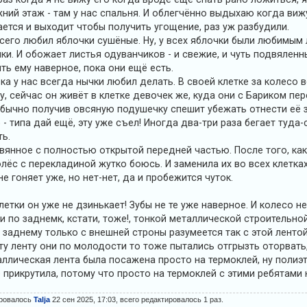
ий этаж - там у нас спальня. И облегчённо выдыхаю когда вижу
ется и выходит чтобы получить угощение, раз уж разбудили.
его любил яблочки сушёные. Ну, у всех яблочки были любимым 
и. И обожает листья одуванчиков - и свежие, и чуть подвяленны
ь ему наверное, пока они ещё есть.
ка у нас всегда нычки любил делать. В своей клетке за колесо 
у, сейчас он живёт в клетке девочек же, куда они с Бариком пе
Обычно получив овсяную подушечку спешит убежать отнести её з
- типа дай ещё, эту уже съел! Иногда два-три раза бегает туда-
ть.
вянное с полностью открытой передней частью. После того, ка
лёс с перекладиной жутко боюсь. И заменила их во всех клетках
е гоняет уже, но нет-нет, да и пробежится чуток.
клетки он уже не дзинькает! Зубы не те уже наверное. И колесо н
и по заднемк, кстати, тоже!, тонкой металлической строительно
о заднему только с внешней строны разумеется так с этой лентой
ту ленту они по молодости то тоже пытались отгрызть оторват
аллическая лента была посажена просто на термоклей, ну полиэ
прикрутила, потому что просто на термоклей с этими ребятами 
ировалось
Talja
22 сен 2025, 17:03, всего редактировалось 1 раз.