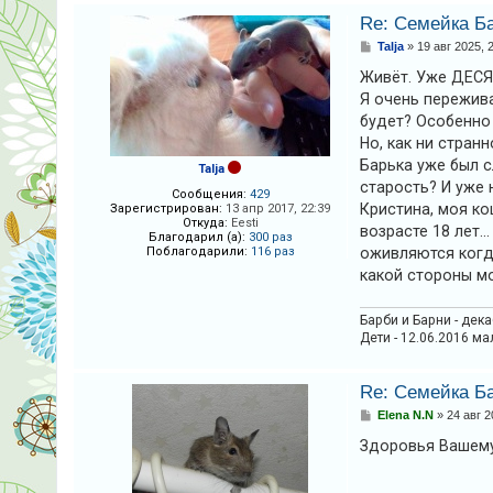
Re: Семейка Б
А
С
Talja
»
19 авг 2025, 
к
о
о
Живёт. Уже ДЕСЯ
т
б
Я очень пережива
щ
и
е
будет? Особенно 
н
в
Но, как ни стран
и
е
н
Барька уже был с
Talja
старость? И уже 
ы
Сообщения:
429
Кристина, моя ко
Зарегистрирован:
13 апр 2017, 22:39
е
Откуда:
Eesti
возрасте 18 лет..
Благодарил (а):
300 раз
т
Поблагодарили:
116 раз
оживляются когда
е
какой стороны м
м
Барби и Барни - дек
ы
Дети - 12.06.2016 ма
Re: Семейка Б
П
С
Elena N.N
»
24 авг 2
о
о
о
Здоровья Вашему 
и
б
щ
с
е