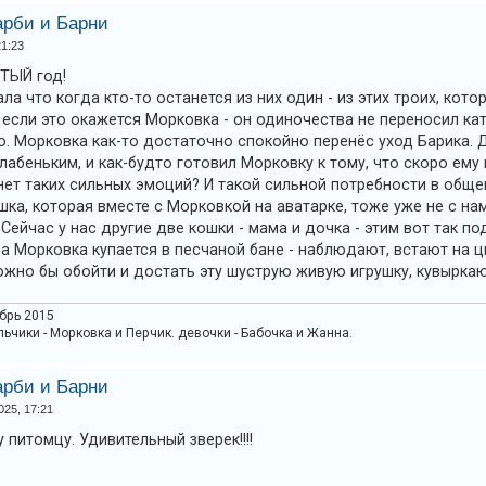
арби и Барни
21:23
ТЫЙ год!
ла что когда кто-то останется из них один - из этих троих, кот
если это окажется Морковка - он одиночества не переносил кат
но. Морковка как-то достаточно спокойно перенёс уход Барика. 
лабеньким, и как-будто готовил Морковку к тому, что скоро ему
нет таких сильных эмоций? И такой сильной потребности в обще
шка, которая вместе с Морковкой на аватарке, тоже уже не с на
. Сейчас у нас другие две кошки - мама и дочка - этим вот так п
 Морковка купается в песчаной бане - наблюдают, встают на цы
ожно бы обойти и достать эту шуструю живую игрушку, кувырка
абрь 2015
льчики - Морковка и Перчик. девочки - Бабочка и Жанна.
арби и Барни
025, 17:21
питомцу. Удивительный зверек!!!!