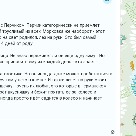
 с Перчиком. Перчик категорически не приемлет
й трусливый из всех. Морковка же наоборот - этот
о на свет родился, лез на руки! Это был самый
 4 дней от роду!
ца. Не знаю переживёт ли он ещё одну зиму... Но
ь приносить ему их каждый день - кто знает -
на хвостике. Но он иногда даже может пробежаться в
я там у него в клетке. И также лезет на руки стоит
шечку - очень их любит, это которые в германском
рёт вкусняшку и бежит прятать её за колесо и
иногда просто идёт садится в колесо и начинает
В
е