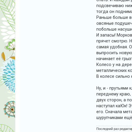
подсвечиваю нижн
тогда он поднима
Раньше больше вс
овсяные подушечк
побольше насушит
И запасы! Морков
прячет смотрю. Н
самая удобная. 
выпросить новую 
начинает её грыз
Колесо у на дере
металлических ко
В колесе сильно н
Ну, и - прутьями 
переднему краю, 
двух сторон, а п
наступал каЮк! Э
его. Сначала мет
шурупчиками ещё 
Последний раз редакт