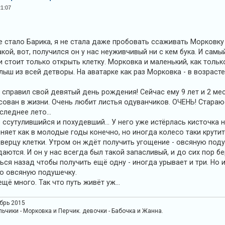
21:07
не стало Барика, я не стала даже пробовать ссаживать Морковку
акой, вот, получился он у нас неуживчивый ни с кем бука. И самы
ки стоит только открыть клетку. Морковка и маленький, как тольк
ыш из всей детворы. На аватарке как раз Морковка - в возрасте
справил свой девятый день рождения! Сейчас ему 9 лет и 2 меся
сован в жизни. Очень любит листья одуванчиков. ОЧЕНЬ! Стараюс
следнее лето...
ссутулившийся и похудевший... У него уже истёрлась кисточка 
оняет как в молодые годы конечно, но иногда колесо таки крутитс
верцу клетки. Утром он ждёт получить угощение - овсяную поду
аются. И он у нас всегда был такой запасливый, и до сих пор бе
ься назад чтобы получить ещё одну - иногда урывает и три. Но 
ою овсяную подушечку.
 ещё много. Так что путь живёт уж...
абрь 2015
льчики - Морковка и Перчик. девочки - Бабочка и Жанна.