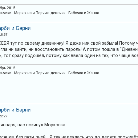
абрь 2015
льчики - Морковка и Перчик. девочки - Бабочка и Жанна.
арби и Барни
16:57
 СЕБЯ тут по своему дневничку! Я даже ник свой забыла! Потому
гла ни зайти, ни восстановить пароль! А потом пошла в "Дневничк
ль, тот сразу подошёл, потому как ввела один из тех, что чаще в
абрь 2015
льчики - Морковка и Перчик. девочки - Бабочка и Жанна.
арби и Барни
22:27
 января, нас покинул Морковка...
есяцев, без пяти дней... Я так надеялась что до десяти проживёт..