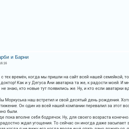
арби и Барни
16:16
с тех времён, когда мы пришли на сайт всей нашей семейкой, т
доктор! Как и у Дегуса Ани аватарка та же, к радости моей. И мн
не знаю, кто новые тут появились же. Ну, и кто если аватарки вд
бы Моркуська наш встретил и свой десятый день рождения. Хот
ижение. Он один из всей нашей компании перевалил за этот возр
чно были.
е пока вполне себя бодрячок. Ну, для своего возраста конечно.
 радостно ждал угощения. То сейчас он иногда даже засыпает э
раз когда я не вижу его когда вроде ещё спать рано ложиться, 