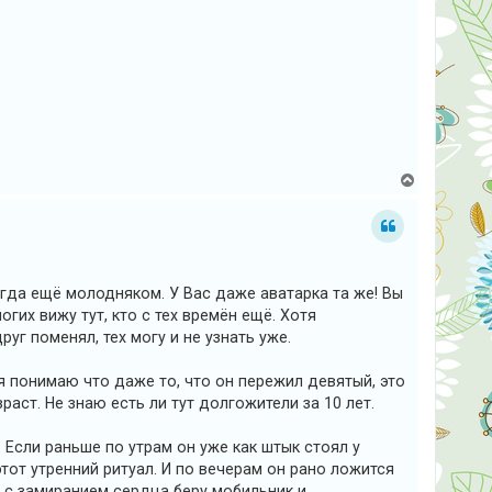
н
а
ч
а
л
у
В
е
р
н
у
т
ь
с
огда ещё молодняком. У Вас даже аватарка та же! Вы
я
огих вижу тут, кто с тех времён ещё. Хотя
к
н
руг поменял, тех могу и не узнать уже.
а
ч
а
я понимаю что даже то, что он пережил девятый, это
л
аст. Не знаю есть ли тут долгожители за 10 лет.
у
 Если раньше по утрам он уже как штык стоял у
тот утренний ритуал. И по вечерам он рано ложится
я с замиранием сердца беру мобильник и