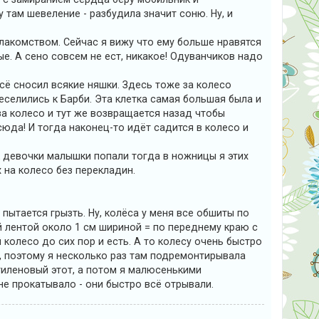
 там шевеление - разбудила значит соню. Ну, и
лакомством. Сейчас я вижу что ему больше нравятся
е. А сено совсем не ест, никакое! Одуванчиков надо
всё сносил всякие няшки. Здесь тоже за колесо
реселились к Барби. Эта клетка самая большая была и
а колесо и тут же возвращается назад чтобы
сюда! И тогда наконец-то идёт садится в колесо и
к девочки малышки попали тогда в ножницы я этих
 на колесо без перекладин.
е пытается грызть. Ну, колёса у меня все обшиты по
й лентой около 1 см шириной = по переднему краю с
 колесо до сих пор и есть. А то колесу очень быстро
ь, поэтому я несколько раз там подремонтирывала
тиленовый этот, а потом я малюсенькими
не прокатывало - они быстро всё отрывали.