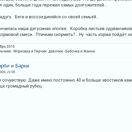
 один, больше года пережил самых долгожителей...
адугу... Беги и воссоединяйся со своей семьёй...
Закончилась наша дегусиная эпопея... Коробка листьев одуванчико
рмовой смеси... Птичкам скормить?... Ну. часть корма пойдёт на 
абрь 2015
льчики - Морковка и Перчик. девочки - Бабочка и Жанна.
арби и Барни
026, 21:08
м сочувствую. Даже имею постоянно 40 и больше хвостиков ка
дце громадный рубец.