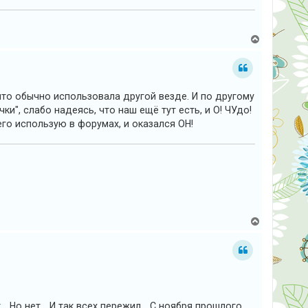
В
е
р
н
у
т
 что обычно использовала другой везде. И по другому
ь
с
и", слабо надеясь, что наш ещё тут есть, и О! ЧУдо!
я
сего использую в форумах, и оказался ОН!
к
н
а
ч
а
л
у
В
е
р
н
у
т
ь
с
я
. Но нет... И так всех пережил... С ноября прошлого
к