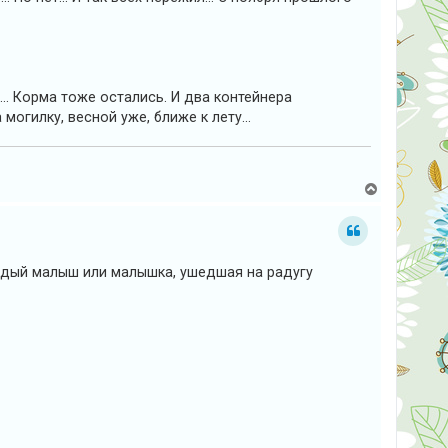
н
а
ч
а
л
у
в... Корма тоже остались. И два контейнера
могилку, весной уже, ближе к лету...
В
е
р
н
у
т
ждый малыш или малышка, ушедшая на радугу
ь
с
я
к
н
а
ч
а
л
у