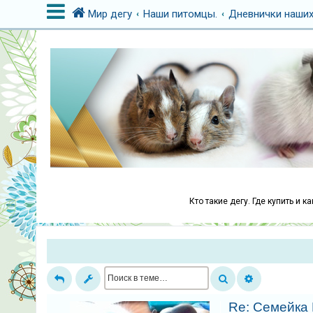
Мир дегу
Наши питомцы.
Дневнички наших
В
х
о
д
Р
е
г
Кто такие дегу. Где купить и 
и
с
т
р
а
ц
Re: Семейка 