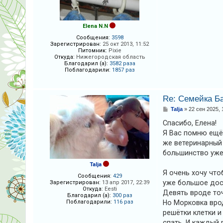
к
н
и
е
Elena N.N
F
Сообщения:
3598
Зарегистрирован:
25 окт 2013, 11:52
A
Питомник:
Pixie
Откуда:
Нижегородская область
Q
Благодарил (а):
3582 раза
Поблагодарили:
1857 раз
Re: Семейка Б
С
Talja
»
22 сен 2025, 
о
о
Спасибо, Елена!
б
Я Вас помню ещё 
щ
е
же ветеринарный 
н
большинство уже 
и
е
Talja
Я очень хочу что
Сообщения:
429
уже большое дост
Зарегистрирован:
13 апр 2017, 22:39
Откуда:
Eesti
Девять вроде то
Благодарил (а):
300 раз
Поблагодарили:
116 раз
Но Морковка врод
решётки клетки и
спать. И каждый 