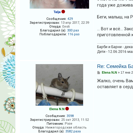
н
года уже доживал
и
е
Talja
Беги, малыш, на Р
Сообщения:
429
Зарегистрирован:
13 апр 2017, 22:39
Откуда:
Eesti
... Вот и всё... 
Благодарил (а):
300 раз
Поблагодарили:
116 раз
приготовленной ко
Барби и Барни - дек
Дети - 12.06.2016 ма
Re: Семейка Б
С
Elena N.N
»
17 янв 2
о
о
Жалко, очень Ва
б
оставляет в сер
щ
е
н
и
е
Elena N.N
Сообщения:
3598
Зарегистрирован:
25 окт 2013, 11:52
Питомник:
Pixie
Откуда:
Нижегородская область
Благодарил (а):
3582 раза