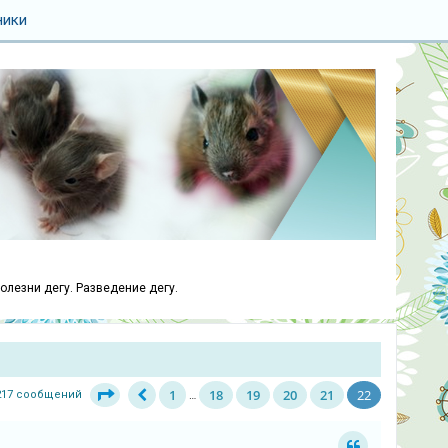
ники
болезни дегу. Разведение дегу.
1
18
19
20
21
22
217 сообщений
…