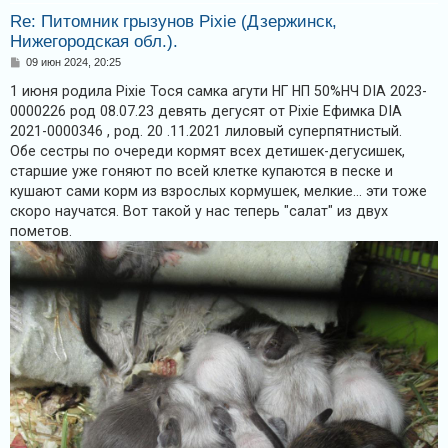
Re: Питомник грызунов Pixie (Дзержинск,
Нижегородская обл.).
С
09 июн 2024, 20:25
о
о
1 июня родила Pixie Тося самка агути НГ НП 50%НЧ DIA 2023-
б
0000226 род 08.07.23 девять дегусят от Pixie Ефимка DIA
щ
е
2021-0000346 , род. 20 .11.2021 лиловый суперпятнистый.
н
Обе сестры по очереди кормят всех детишек-дегусишек,
и
е
старшие уже гоняют по всей клетке купаются в песке и
кушают сами корм из взрослых кормушек, мелкие... эти тоже
скоро научатся. Вот такой у нас теперь "салат" из двух
пометов.