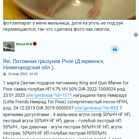
фотоаппарат у меня мыльница, дети ка ртуть из под рук
перемещаются, так что сделала фото как смогла.
Elena N.N
Re: Питомник грызунов Pixie (Дзержинск,
Нижегородская обл.).
С
14 мар 2024, 14:18
о
о
1 марта Светин подарок питомнику King and Quin Магия for
б
Pixie самка голубая НП 67% НЧ 50% DIA 2022-1000024 род.
щ
е
25.01.2023
site/genbasa/?id=1571
наградила папу Нимрада
н
(Little Frends Нимрад for Pixie) суперпятнистый песок НГНЧ,
и
е
род. 24.12.2019 DIA 2019-0000597
site/genbasa/?id=833
7
крепкими дегусятами - 4 мальчика-агути селф 50%НЧ НГ НП,
пестрый агути 50%НЧ НГ НП, двое - голубой пестрый НП
50%НЧ , три девочки - агути пестрая 50%НЧ НГ НП, агути
пестрая, 50%НЧ НГ НП голубая пестрая НП50%НЧ .