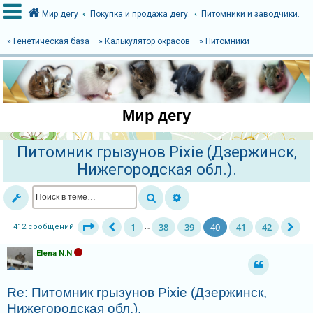
Мир дегу
Покупка и продажа дегу.
Питомники и заводчики.
» Генетическая база
» Калькулятор окрасов
» Питомники
В
х
о
Мир дегу
д
Питомник грызунов Pixie (Дзержинск,
Нижегородская обл.).
Р
е
г
и
1
38
39
40
41
42
412 сообщений
…
с
т
Elena N.N
р
а
Re: Питомник грызунов Pixie (Дзержинск,
ц
Нижегородская обл.).