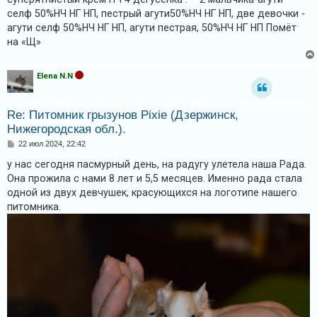
н
селф 50%НЧ НГ НП, пестрый агути50%НЧ НГ НП, две девочки -
и
е
агути селф 50%НЧ НГ НП, агути пестрая, 50%НЧ НГ НП Помёт
на «Щ»
Elena N.N
Re: Питомник грызунов Pixie (Дзержинск,
Нижегородская обл.).
С
22 июл 2024, 22:42
о
о
у нас сегодня пасмурный день, на радугу улетела наша Рада.
б
Она прожила с нами 8 лет и 5,5 месяцев. Именно рада стала
щ
е
одной из двух девчушек, красующихся на логотипе нашего
н
питомника.
и
е