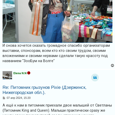
И снова хочется сказать громадное спасибо организаторам
выставки, спонсорам, всем кто кто своим трудом, своими
вложениями и своими нервами сделали такую красоту под
названием "ЗооБум на Волге"
Elena N.N
Re: Питомник грызунов Pixie (Дзержинск,
Нижегородская обл.).
С
07 апр 2024, 15:20
о
о
А ещё к нам в питомник приехали двое малышей от Светланы
б
(Питомник King and Queen). Малыши практически сразу же
щ
е