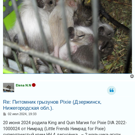
Elena N.N
Re: Питомник грызунов Pixie (Дзержинск,
Нижегородская обл.).
С
02 июл 2024, 19:33
о
о
20 июня 2024 родила King and Quin Магия for Pixie DIA 2022-
б
1000024 от Нимрад (Little Frends Нимрад for Pixie)
щ
е
суперятнистый крем НЧ 4 дегусёнка . – 2 мальчика-агути