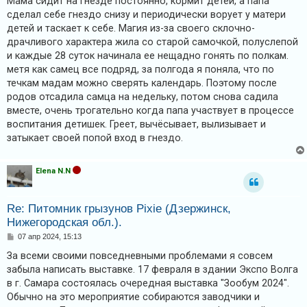
Мама сидит на гнезде постоянно, кормит детей, а папа
сделал себе гнездо снизу и периодически ворует у матери
детей и таскает к себе. Магия из-за своего склочно-
драчливого характера жила со старой самочкой, полуслепой
и каждые 28 суток начинала ее нещадно гонять по полкам.
метя как самец все подряд, за полгода я поняла, что по
течкам мадам можно сверять календарь. Поэтому после
родов отсадила самца на недельку, потом снова садила
вместе, очень трогательно когда папа участвует в процессе
воспитания детишек. Греет, вычёсывает, вылизывает и
затыкает своей попой вход в гнездо.
Elena N.N
Re: Питомник грызунов Pixie (Дзержинск,
Нижегородская обл.).
С
07 апр 2024, 15:13
о
о
За всеми своими повседневными проблемами я совсем
б
забыла написать выставке. 17 февраля в здании Экспо Волга
щ
е
в г. Самара состоялась очередная выставка "Зообум 2024".
н
Обычно на это мероприятие собираются заводчики и
и
е