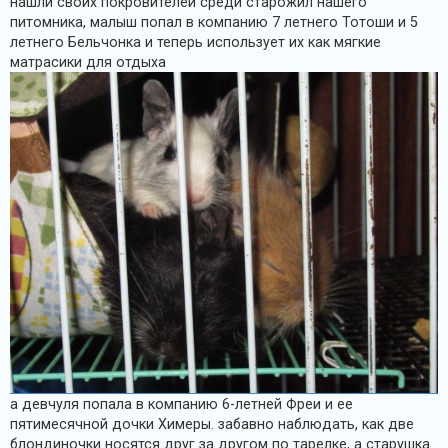
нашли своих покровителей среди старожил нашего
н
питомника, малыш попал в компанию 7 летнего Тотоши и 5
и
е
летнего Бельчонка и теперь использует их как мягкие
матрасики для отдыха
а девчуля попала в компанию 6-летней Фреи и ее
пятимесячной дочки Химеры. забавно наблюдать, как две
блондиночки носятся друг за другом по тарелке, а старушка