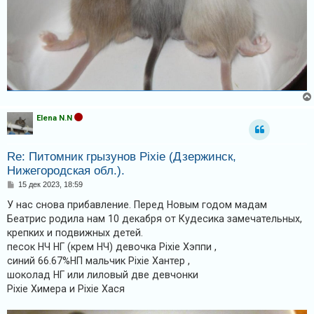
Elena N.N
Re: Питомник грызунов Pixie (Дзержинск,
Нижегородская обл.).
С
15 дек 2023, 18:59
о
о
У нас снова прибавление. Перед Новым годом мадам
б
Беатрис родила нам 10 декабря от Кудесика замечательных,
щ
е
крепких и подвижных детей.
н
песок НЧ НГ (крем НЧ) девочка Pixie Хэппи ,
и
е
синий 66.67%НП мальчик Pixie Хантер ,
шоколад НГ или лиловый две девчонки
Pixie Химера и Pixie Хася