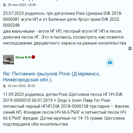
и
С
28 июл 2023, 19:06
о
я
о
25.07.2023 родилось три дегусенка Pixie Цукерка DIA 2018-
б
0000081 агути НП и от Беличьи дети Урсус крем DIA 2022-
щ
е
0000248
н
Т
два мальчишки - агути НГ НП, пёстрый агути НГ НП и песок
и
е
е
девочка песок НГ. Это я пытаюсь посмотреть как ложится
наследование двуцветного окраса на разные носительства.
м
ы
б
Elena N.N
е
з
Re: Питомник грызунов Pixie (Дзержинск,
о
Нижегородская обл.).
С
т
16 сен 2023, 20:52
о
в
о
11.09.2023 родились детки Pixie Щеголиха песок НГ НЧ DIA
б
2019-0000010 06.01.2019 + Degu`s town Лавр for Pixie
е
щ
е
пятнистый черный НГНП DIA 2018-0000158 три парня – Фантик
т
н
синий НП, Фонарик песок НЧ 66.67%НГ и пятнистый песок НЧ
и
о
е
66.67%НГ Фредик. Детки крупные по 14-15 грамм. Щеголиха
в
подтвердила оба носительства.