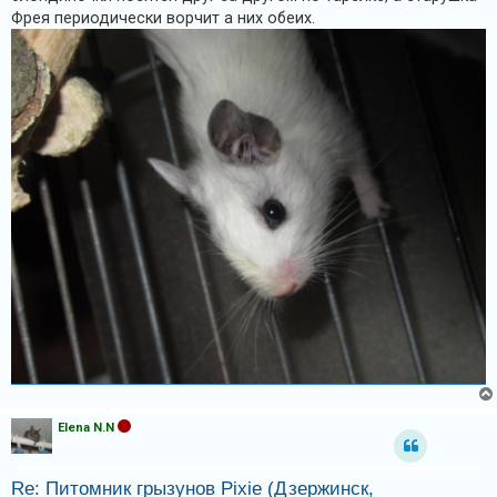
Фрея периодически ворчит а них обеих.
Elena N.N
Re: Питомник грызунов Pixie (Дзержинск,