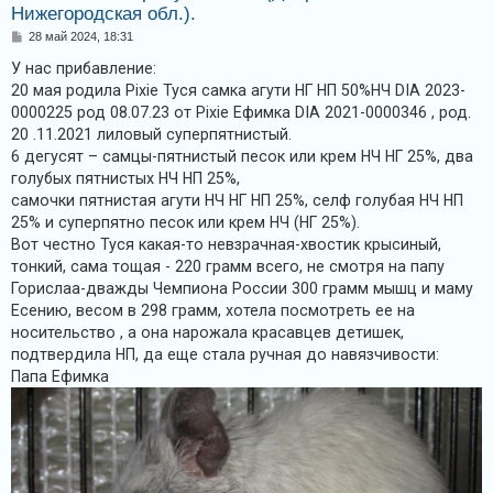
Нижегородская обл.).
С
28 май 2024, 18:31
о
о
У нас прибавление:
б
20 мая родила Pixie Туся самка агути НГ НП 50%НЧ DIA 2023-
щ
е
0000225 род 08.07.23 от Pixie Ефимка DIA 2021-0000346 , род.
н
20 .11.2021 лиловый суперпятнистый.
и
е
6 дегусят – самцы-пятнистый песок или крем НЧ НГ 25%, два
голубых пятнистых НЧ НП 25%,
самочки пятнистая агути НЧ НГ НП 25%, селф голубая НЧ НП
25% и суперпятно песок или крем НЧ (НГ 25%).
Вот честно Туся какая-то невзрачная-хвостик крысиный,
тонкий, сама тощая - 220 грамм всего, не смотря на папу
Горислаа-дважды Чемпиона России 300 грамм мышц и маму
Есению, весом в 298 грамм, хотела посмотреть ее на
носительство , а она нарожала красавцев детишек,
подтвердила НП, да еще стала ручная до навязчивости:
Папа Ефимка