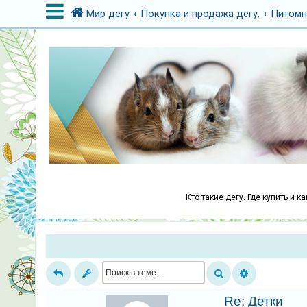
Мир дегу
Покупка и продажа дегу.
Питомн
В
х
о
д
Р
е
г
Кто такие дегу. Где купить и 
и
с
т
р
а
ц
Re: Детки