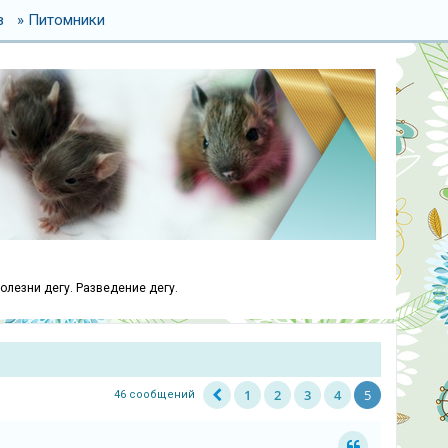
в
» Питомники
болезни дегу. Разведение дегу.
1
2
3
4
5
46 сообщений