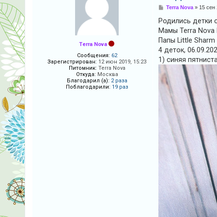
и
С
Terra Nova
»
15 сен 
о
я
о
Родились детки 
б
Мамы Terra Nova
щ
е
Папы Little Shar
Terra Nova
н
Т
4 деток, 06.09.20
и
Сообщения:
62
е
е
1) синяя пятнист
Зарегистрирован:
12 июн 2019, 15:23
Питомник:
Terra Nova
м
Откуда:
Москва
Благодарил (а):
2 раза
ы
Поблагодарили:
19 раз
б
е
з
о
т
в
е
т
о
в