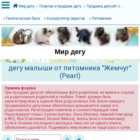
Мир дегу
Покупка и продажа дегу.
Продажа дегусят с родословной DIA.
» Генетическая база
» Калькулятор окрасов
» Питомники
В
х
о
Мир дегу
д
дегу малыши от питомника "Жемчуг"
(Pearl)
Р
е
Правила форума
г
При продаже дегусят обязательны фото родителей, их имена и ссылка
на родословную родителей в генбазе. Помет должен быть
и
зарегистрирован в единой безе родсоловных DIA. Возле каждого
с
продаваемого дегусенка обязательно указывается номер его
родословной. Регистрация пометвов в соответствующей теме.
т
Реристрируют только 4 регистратора: Лена (Москва, Нижний Новгород
и МО), Ира (Поволжье) Оксана (Минск), Алена (всего понемножку).
р
Если в течение последнего месяца в теме нет ни одного ответа,
а
объявление удаляется. Поднимать тему можно не чаще раза в сутки.
ц