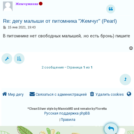
Жемчужинка
А
к
Re: дегу малыши от питомника "Жемчуг" (Pearl)
т
С
15 янв 2021, 19:43
и
о
о
В питомнике нет свободных малышей, .но есть бронь) пишите
в
б
щ
н
е
н
ы
и
е
е
т
2 сообщения • Страница
1
из
1
е
м
ы
Мир дегу
Связаться с администрацией
Удалить cookies
П
*
CleanSilver style by MannixMD and remake by Floretta
Русская поддержка phpBB
о
Правила
|
и
с