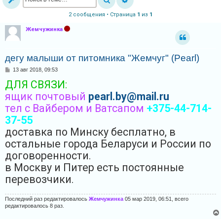
и
2 сообщения • Страница
1
из
1
я
Жемчужинка
Т
дегу малыши от питомника "Жемчуг" (Pearl)
е
С
13 авг 2018, 09:53
м
о
ДЛЯ СВЯЗИ:
о
ы
б
ящик почтовый
pearl.by@mail.ru
б
щ
е
тел с Вайбером и Ватсапом
+375-44-714-
е
н
и
37-55
з
е
доставка по Минску бесплатно, в
о
остальные города Беларуси и России по
т
договоренности.
в
в Москву и Питер есть постоянные
е
перевозчики.
т
о
Последний раз редактировалось
Жемчужинка
05 мар 2019, 06:51, всего
в
редактировалось 8 раз.